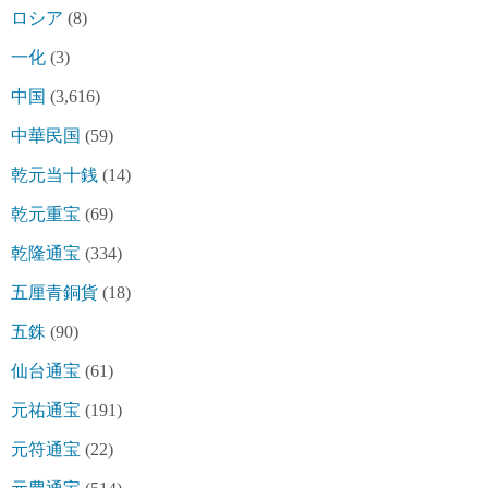
ロシア
(8)
一化
(3)
中国
(3,616)
中華民国
(59)
乾元当十銭
(14)
乾元重宝
(69)
乾隆通宝
(334)
五厘青銅貨
(18)
五銖
(90)
仙台通宝
(61)
元祐通宝
(191)
元符通宝
(22)