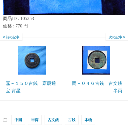
商品ID : 105253
価格 : 770 円
前の記事
次の記事
嘉－１５０古銭 嘉慶通
両－０４６古銭 古文銭
宝 背星
半両
中国
半両
古文銭
古銭
本物