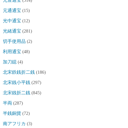
元豊通宝
(514)
元通通宝
(15)
光中通宝
(12)
光緒通宝
(281)
切手使用品
(2)
利用通宝
(48)
加刀鐚
(4)
北宋鉄銭折二銭
(186)
北宋銭小平銭
(297)
北宋銭折二銭
(845)
半両
(287)
半銭銅貨
(72)
南アフリカ
(3)