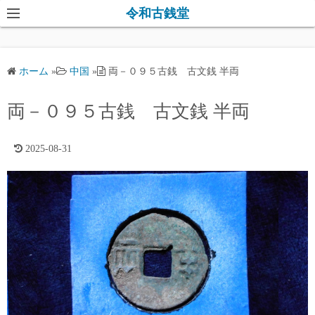
コ
令和古銭堂
ン
テ
ン
ホーム
»
中国
»
両－０９５古銭 古文銭 半両
ツ
へ
両－０９５古銭 古文銭 半両
ス
キ
2025-08-31
ッ
プ