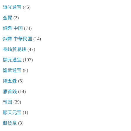
道光通宝
(45)
金屎
(2)
銅幣 中国
(74)
銅幣 中華民国
(14)
長崎貿易銭
(47)
開元通宝
(197)
隆武通宝
(8)
隋五銖
(5)
雁首銭
(14)
韓国
(39)
順天元宝
(1)
餅貨泉
(3)