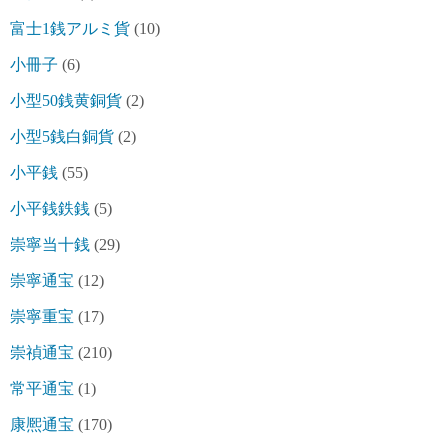
富士1銭アルミ貨
(10)
小冊子
(6)
小型50銭黄銅貨
(2)
小型5銭白銅貨
(2)
小平銭
(55)
小平銭鉄銭
(5)
崇寧当十銭
(29)
崇寧通宝
(12)
崇寧重宝
(17)
崇禎通宝
(210)
常平通宝
(1)
康熈通宝
(170)