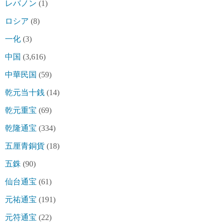
レバノン
(1)
ロシア
(8)
一化
(3)
中国
(3,616)
中華民国
(59)
乾元当十銭
(14)
乾元重宝
(69)
乾隆通宝
(334)
五厘青銅貨
(18)
五銖
(90)
仙台通宝
(61)
元祐通宝
(191)
元符通宝
(22)