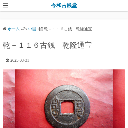
コ
令和古銭堂
ン
テ
ン
ホーム
»
中国
»
乾－１１６古銭 乾隆通宝
ツ
へ
乾－１１６古銭 乾隆通宝
ス
キ
2025-08-31
ッ
プ