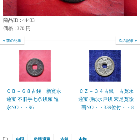
商品ID : 44433
価格 : 370 円
前の記事
次の記事
ＣＢ－６８古銭 新寛永
ＣＺ－３４古銭 古寛永
通宝 不旧手七条銭類 進
通宝 (称)水戸銭 宏足寛陰
永NO・・96
画NO・・339位付・・8
中国
乾隆通宝
古銭
本物