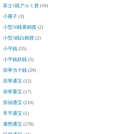
富士1銭アルミ貨
(10)
小冊子
(3)
小型50銭黄銅貨
(2)
小型5銭白銅貨
(2)
小平銭
(55)
小平銭鉄銭
(5)
崇寧当十銭
(29)
崇寧通宝
(12)
崇寧重宝
(17)
崇禎通宝
(210)
常平通宝
(1)
康熈通宝
(170)