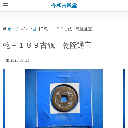
コ
令和古銭堂
ン
テ
ン
ホーム
»
中国
»
乾－１８９古銭 乾隆通宝
ツ
へ
乾－１８９古銭 乾隆通宝
ス
キ
2025-08-31
ッ
プ