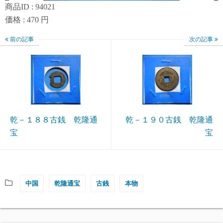
商品ID : 94021
価格 : 470 円
前の記事
次の記事
乾－１８８古銭 乾隆通
乾－１９０古銭 乾隆通
宝
宝
中国
乾隆通宝
古銭
本物