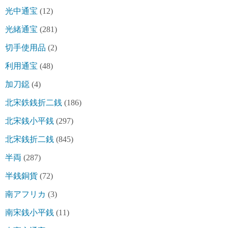
光中通宝
(12)
光緒通宝
(281)
切手使用品
(2)
利用通宝
(48)
加刀鐚
(4)
北宋鉄銭折二銭
(186)
北宋銭小平銭
(297)
北宋銭折二銭
(845)
半両
(287)
半銭銅貨
(72)
南アフリカ
(3)
南宋銭小平銭
(11)