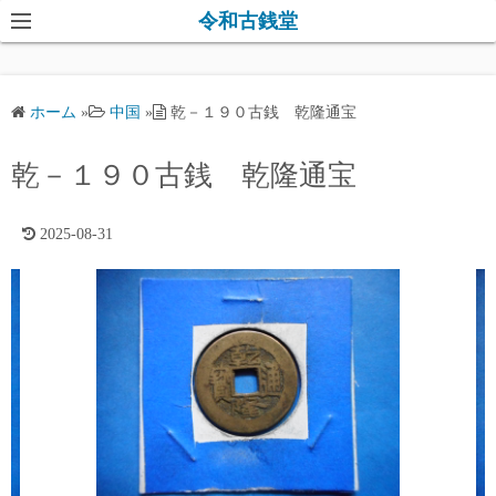
コ
令和古銭堂
ン
テ
ン
ホーム
»
中国
»
乾－１９０古銭 乾隆通宝
ツ
へ
乾－１９０古銭 乾隆通宝
ス
キ
2025-08-31
ッ
プ