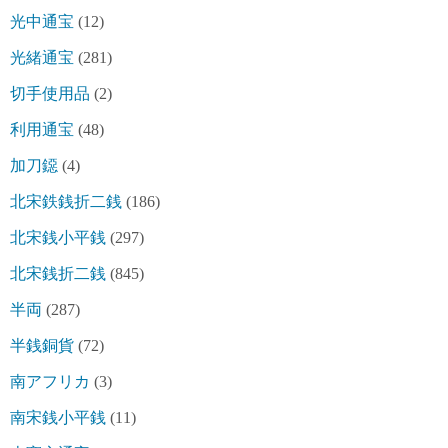
光中通宝
(12)
光緒通宝
(281)
切手使用品
(2)
利用通宝
(48)
加刀鐚
(4)
北宋鉄銭折二銭
(186)
北宋銭小平銭
(297)
北宋銭折二銭
(845)
半両
(287)
半銭銅貨
(72)
南アフリカ
(3)
南宋銭小平銭
(11)