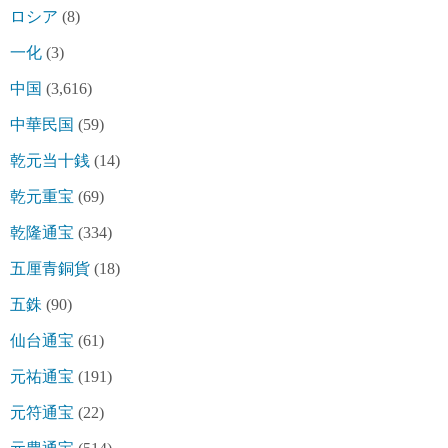
ロシア
(8)
一化
(3)
中国
(3,616)
中華民国
(59)
乾元当十銭
(14)
乾元重宝
(69)
乾隆通宝
(334)
五厘青銅貨
(18)
五銖
(90)
仙台通宝
(61)
元祐通宝
(191)
元符通宝
(22)