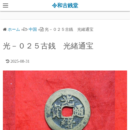
コ
令和古銭堂
ン
テ
ン
ホーム
»
中国
»
光－０２５古銭 光緒通宝
ツ
へ
光－０２５古銭 光緒通宝
ス
キ
2025-08-31
ッ
プ