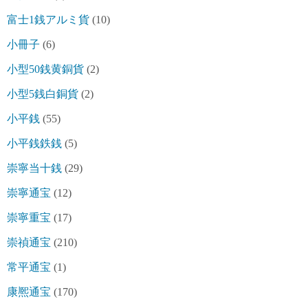
富士1銭アルミ貨
(10)
小冊子
(6)
小型50銭黄銅貨
(2)
小型5銭白銅貨
(2)
小平銭
(55)
小平銭鉄銭
(5)
崇寧当十銭
(29)
崇寧通宝
(12)
崇寧重宝
(17)
崇禎通宝
(210)
常平通宝
(1)
康熈通宝
(170)