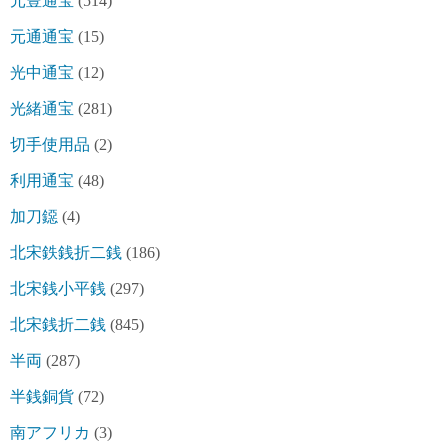
元豊通宝
(514)
元通通宝
(15)
光中通宝
(12)
光緒通宝
(281)
切手使用品
(2)
利用通宝
(48)
加刀鐚
(4)
北宋鉄銭折二銭
(186)
北宋銭小平銭
(297)
北宋銭折二銭
(845)
半両
(287)
半銭銅貨
(72)
南アフリカ
(3)