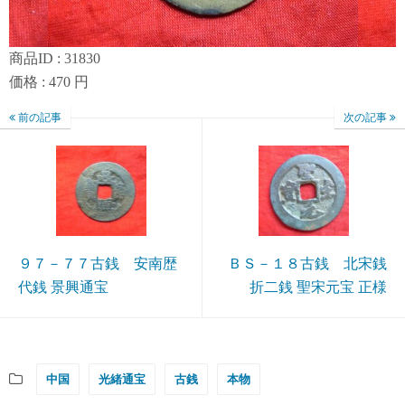
商品ID : 31830
価格 : 470 円
前の記事
次の記事
９７－７７古銭 安南歴
ＢＳ－１８古銭 北宋銭
代銭 景興通宝
折二銭 聖宋元宝 正様
中国
光緒通宝
古銭
本物