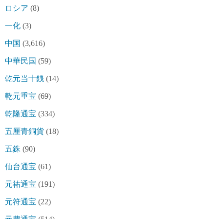
ロシア
(8)
一化
(3)
中国
(3,616)
中華民国
(59)
乾元当十銭
(14)
乾元重宝
(69)
乾隆通宝
(334)
五厘青銅貨
(18)
五銖
(90)
仙台通宝
(61)
元祐通宝
(191)
元符通宝
(22)