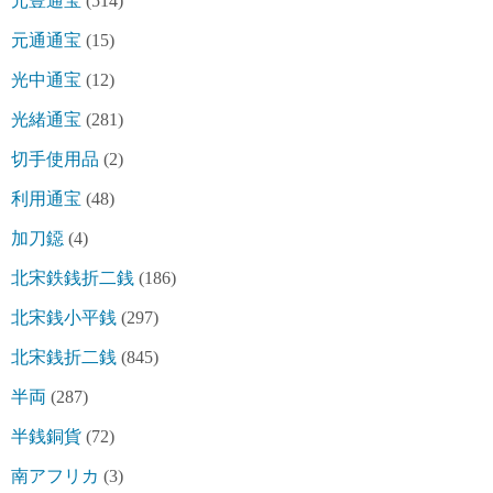
元豊通宝
(514)
元通通宝
(15)
光中通宝
(12)
光緒通宝
(281)
切手使用品
(2)
利用通宝
(48)
加刀鐚
(4)
北宋鉄銭折二銭
(186)
北宋銭小平銭
(297)
北宋銭折二銭
(845)
半両
(287)
半銭銅貨
(72)
南アフリカ
(3)