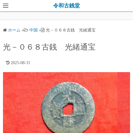
コ
令和古銭堂
ン
テ
ン
ホーム
»
中国
»
光－０６８古銭 光緒通宝
ツ
へ
光－０６８古銭 光緒通宝
ス
キ
2025-08-31
ッ
プ