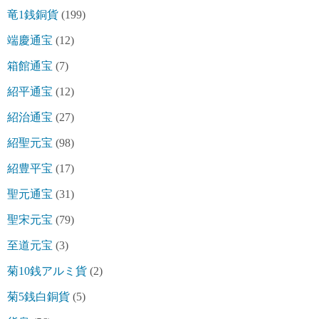
竜1銭銅貨
(199)
端慶通宝
(12)
箱館通宝
(7)
紹平通宝
(12)
紹治通宝
(27)
紹聖元宝
(98)
紹豊平宝
(17)
聖元通宝
(31)
聖宋元宝
(79)
至道元宝
(3)
菊10銭アルミ貨
(2)
菊5銭白銅貨
(5)