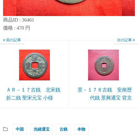
商品ID : 36461
価格 : 470 円
前の記事
次の記事
ＡＲ－１７古銭 北宋銭
景－１７８古銭 安南歴
折二銭 聖宋元宝 小様
代銭 景興通宝 背京
中国
光緒通宝
古銭
本物