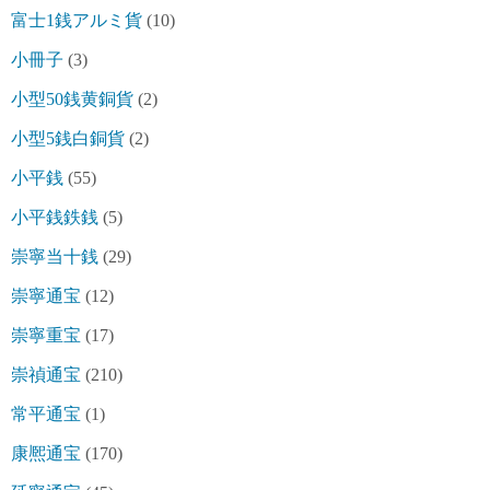
富士1銭アルミ貨
(10)
小冊子
(3)
小型50銭黄銅貨
(2)
小型5銭白銅貨
(2)
小平銭
(55)
小平銭鉄銭
(5)
崇寧当十銭
(29)
崇寧通宝
(12)
崇寧重宝
(17)
崇禎通宝
(210)
常平通宝
(1)
康熈通宝
(170)