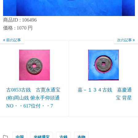
商品ID : 106496
価格 : 1070 円
前の記事
次の記事
古0853古銭 古寛永通宝
嘉－１３４古銭 嘉慶通
(称)岡山銭 俯永手仰頭通
宝 背星
NO・・617位付・・7
中国
光緒通宝
古銭
本物