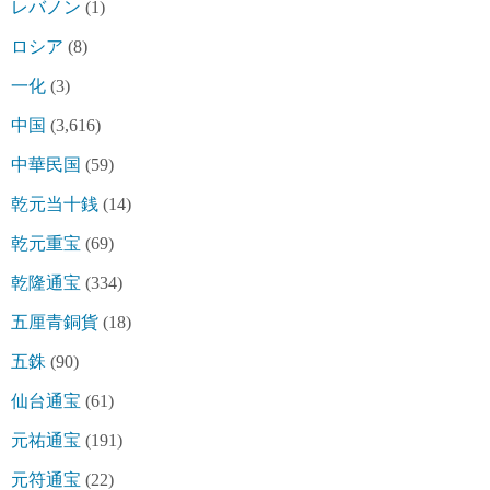
レバノン
(1)
ロシア
(8)
一化
(3)
中国
(3,616)
中華民国
(59)
乾元当十銭
(14)
乾元重宝
(69)
乾隆通宝
(334)
五厘青銅貨
(18)
五銖
(90)
仙台通宝
(61)
元祐通宝
(191)
元符通宝
(22)