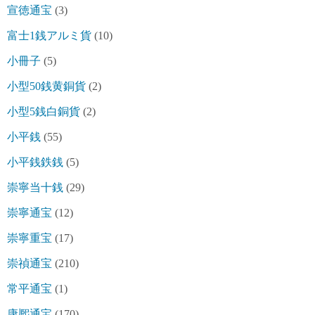
宣徳通宝
(3)
富士1銭アルミ貨
(10)
小冊子
(5)
小型50銭黄銅貨
(2)
小型5銭白銅貨
(2)
小平銭
(55)
小平銭鉄銭
(5)
崇寧当十銭
(29)
崇寧通宝
(12)
崇寧重宝
(17)
崇禎通宝
(210)
常平通宝
(1)
康熈通宝
(170)