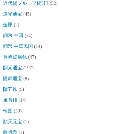
近代貨プルーフ貨5円
(52)
道光通宝
(45)
金屎
(2)
銅幣 中国
(74)
銅幣 中華民国
(14)
長崎貿易銭
(47)
開元通宝
(197)
隆武通宝
(8)
隋五銖
(5)
雁首銭
(14)
韓国
(39)
順天元宝
(1)
餅貨泉
(3)