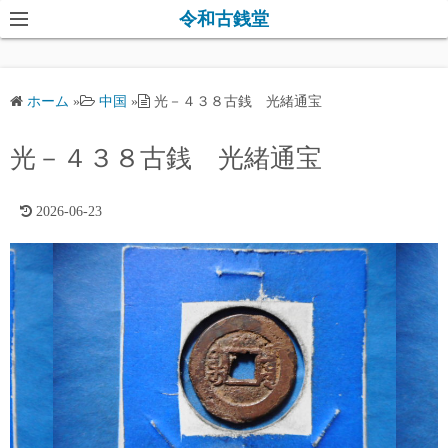
コ
令和古銭堂
ン
テ
ン
ホーム
»
中国
»
光－４３８古銭 光緒通宝
ツ
へ
光－４３８古銭 光緒通宝
ス
キ
2026-06-23
ッ
プ