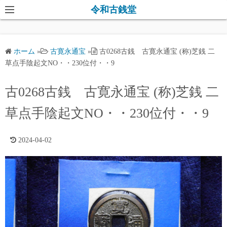
コ
令和古銭堂
ン
テ
ン
ホーム
»
古寛永通宝
»
古0268古銭 古寛永通宝 (称)芝銭 二
ツ
草点手陰起文NO・・230位付・・9
へ
ス
古0268古銭 古寛永通宝 (称)芝銭 二
キ
草点手陰起文NO・・230位付・・9
ッ
プ
2024-04-02