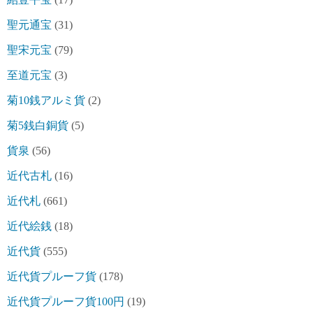
聖元通宝
(31)
聖宋元宝
(79)
至道元宝
(3)
菊10銭アルミ貨
(2)
菊5銭白銅貨
(5)
貨泉
(56)
近代古札
(16)
近代札
(661)
近代絵銭
(18)
近代貨
(555)
近代貨プルーフ貨
(178)
近代貨プルーフ貨100円
(19)