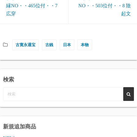
縁NO・・465位付・・7
NO・・503位付・・8 陰
広穿
起文
古寛永通宝
古銭
日本
本物
検索
新規追加商品