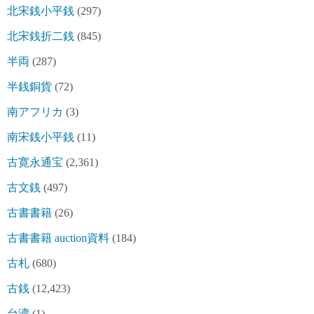
北宋銭小平銭
(297)
北宋銭折二銭
(845)
半両
(287)
半銭銅貨
(72)
南アフリカ
(3)
南宋銭小平銭
(11)
古寛永通宝
(2,361)
古文銭
(497)
古書書籍
(26)
古書書籍 auction資料
(184)
古札
(680)
古銭
(12,423)
台湾
(1)