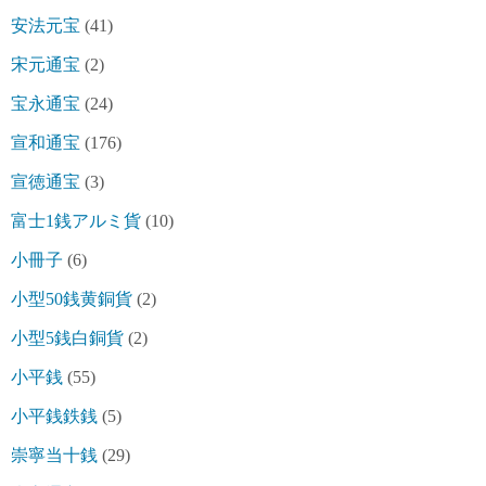
安法元宝
(41)
宋元通宝
(2)
宝永通宝
(24)
宣和通宝
(176)
宣徳通宝
(3)
富士1銭アルミ貨
(10)
小冊子
(6)
小型50銭黄銅貨
(2)
小型5銭白銅貨
(2)
小平銭
(55)
小平銭鉄銭
(5)
崇寧当十銭
(29)