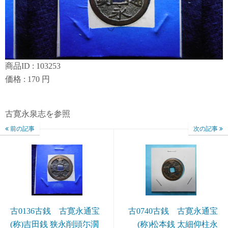
商品ID : 103253
価格 : 170 円
古寛永泉志を参照
前の記事
次の記事
古0136古銭 古寛永通宝
古0740古銭 古寛永通宝
(称)吉田銭 狭永削頭尓濶
(称)松本銭 太細仰柱永