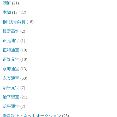
朝鮮
(21)
本物
(12,422)
桐1銭青銅貨
(18)
橋野高炉
(2)
正元通宝
(1)
正和通宝
(10)
正隆元宝
(10)
永寿通宝
(13)
永楽通宝
(53)
治平元宝
(7)
治平聖宝
(21)
治平通宝
(2)
泰星誌上・ネットオークション
(25)