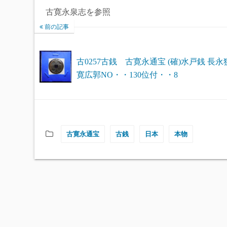
古寛永泉志を参照
前の記事
古0257古銭 古寛永通宝 (確)水戸銭 長永
寛広郭NO・・130位付・・8
古寛永通宝
古銭
日本
本物