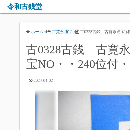
コ
令和古銭堂
ン
テ
ン
ホーム
»
古寛永通宝
»
古0328古銭 古寛永通宝 (
ツ
へ
古0328古銭 古寛永
ス
キ
宝NO・・240位付・
ッ
プ
2024-04-02