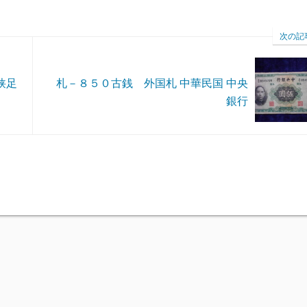
次の記
狭足
札－８５０古銭 外国札 中華民国 中央
銀行