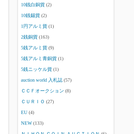
10銭白銅貨
(2)
10銭錫貨
(2)
1円アルミ貨
(1)
2銭銅貨
(163)
5銭アルミ貨
(9)
5銭アルミ青銅貨
(1)
5銭ニッケル貨
(1)
auction world 入札誌
(57)
ＣＣＦオークション
(8)
ＣＵＲＩＯ
(27)
EU
(4)
NEW
(133)
ＮＩＨＯＮ ＣＯＩＮ ＡＵＣＴＩＯＮ
(6)