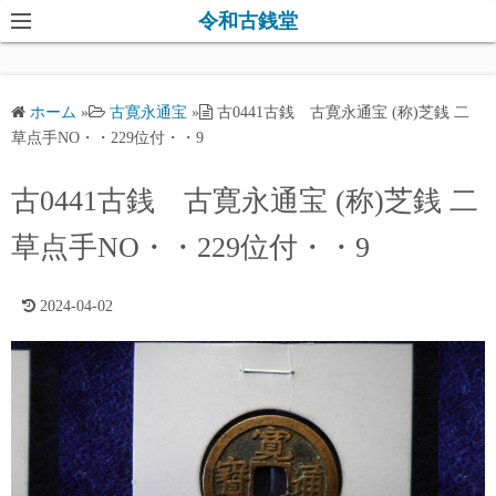
コ
令和古銭堂
ン
テ
ン
ホーム
»
古寛永通宝
»
古0441古銭 古寛永通宝 (称)芝銭 二
ツ
草点手NO・・229位付・・9
へ
ス
古0441古銭 古寛永通宝 (称)芝銭 二
キ
草点手NO・・229位付・・9
ッ
プ
2024-04-02