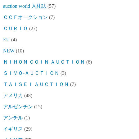
auction world 入札誌
(57)
ＣＣＦオークション
(7)
ＣＵＲＩＯ
(27)
EU
(4)
NEW
(10)
ＮＩＨＯＮ ＣＯＩＮ ＡＵＣＴＩＯＮ
(6)
ＳＩＭＯ-ＡＵＣＴＩＯＮ
(3)
ＴＡＩＳＥＩ ＡＵＣＴＩＯＮ
(7)
アメリカ
(48)
アルゼンチン
(15)
アンチル
(1)
イギリス
(29)