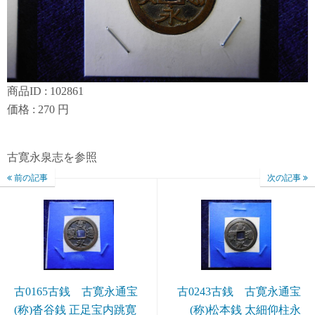
商品ID : 102861
価格 : 270 円
古寛永泉志を参照
前の記事
次の記事
古0165古銭 古寛永通宝
古0243古銭 古寛永通宝
(称)沓谷銭 正足宝内跳寛
(称)松本銭 太細仰柱永