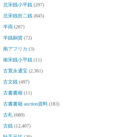
北宋銭小平銭
(297)
北宋銭折二銭
(845)
半両
(287)
半銭銅貨
(72)
南アフリカ
(3)
南宋銭小平銭
(11)
古寛永通宝
(2,361)
古文銭
(497)
古書書籍
(11)
古書書籍 auction資料
(183)
古札
(680)
古銭
(12,407)
叶手元祐
(20)