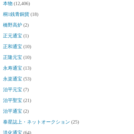
本物
(12,406)
桐1銭青銅貨
(18)
橋野高炉
(2)
正元通宝
(1)
正和通宝
(10)
正隆元宝
(10)
永寿通宝
(13)
永楽通宝
(53)
治平元宝
(7)
治平聖宝
(21)
治平通宝
(2)
泰星誌上・ネットオークション
(25)
洪化通宝
(64)