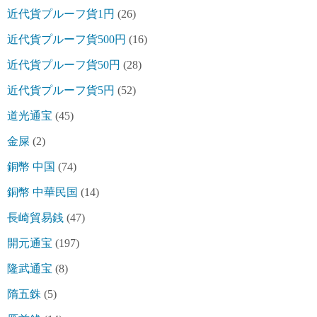
近代貨プルーフ貨1円
(26)
近代貨プルーフ貨500円
(16)
近代貨プルーフ貨50円
(28)
近代貨プルーフ貨5円
(52)
道光通宝
(45)
金屎
(2)
銅幣 中国
(74)
銅幣 中華民国
(14)
長崎貿易銭
(47)
開元通宝
(197)
隆武通宝
(8)
隋五銖
(5)