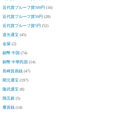
近代貨プルーフ貨500円
(16)
近代貨プルーフ貨50円
(28)
近代貨プルーフ貨5円
(52)
道光通宝
(45)
金屎
(2)
銅幣 中国
(74)
銅幣 中華民国
(14)
長崎貿易銭
(47)
開元通宝
(197)
隆武通宝
(8)
隋五銖
(5)
雁首銭
(14)