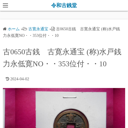
コ
令和古銭堂
ン
テ
ン
ホーム
»
古寛永通宝
»
古0650古銭 古寛永通宝 (称)水戸銭
ツ
力永低寛NO・・353位付・・10
へ
ス
古0650古銭 古寛永通宝 (称)水戸銭
キ
力永低寛NO・・353位付・・10
ッ
プ
2024-04-02