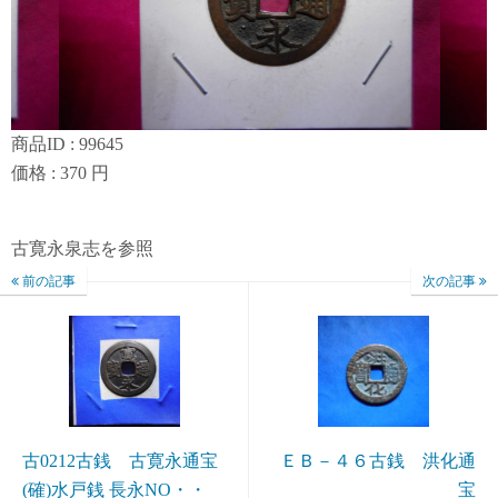
商品ID : 99645
価格 : 370 円
古寛永泉志を参照
前の記事
次の記事
古0212古銭 古寛永通宝
ＥＢ－４６古銭 洪化通
(確)水戸銭 長永NO・・
宝