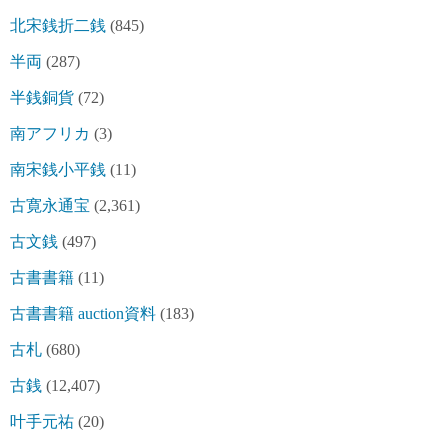
北宋銭折二銭
(845)
半両
(287)
半銭銅貨
(72)
南アフリカ
(3)
南宋銭小平銭
(11)
古寛永通宝
(2,361)
古文銭
(497)
古書書籍
(11)
古書書籍 auction資料
(183)
古札
(680)
古銭
(12,407)
叶手元祐
(20)