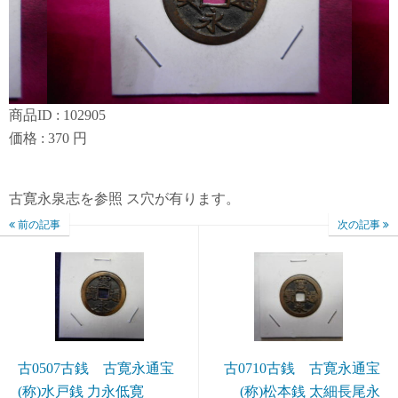
商品ID : 102905
価格 : 370 円
古寛永泉志を参照 ス穴が有ります。
前の記事
次の記事
古0507古銭 古寛永通宝
古0710古銭 古寛永通宝
(称)水戸銭 力永低寛
(称)松本銭 太細長尾永