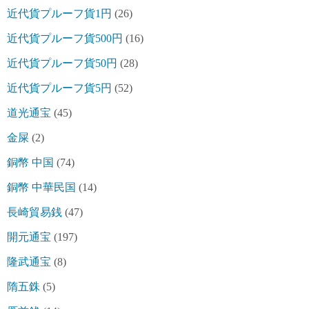
近代貨プルーフ貨1円
(26)
近代貨プルーフ貨500円
(16)
近代貨プルーフ貨50円
(28)
近代貨プルーフ貨5円
(52)
道光通宝
(45)
金屎
(2)
銅幣 中国
(74)
銅幣 中華民国
(14)
長崎貿易銭
(47)
開元通宝
(197)
隆武通宝
(8)
隋五銖
(5)