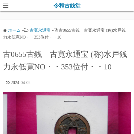
コ
令和古銭堂
ン
テ
ン
ホーム
»
古寛永通宝
»
古0655古銭 古寛永通宝 (称)水戸銭
ツ
力永低寛NO・・353位付・・10
へ
ス
古0655古銭 古寛永通宝 (称)水戸銭
キ
力永低寛NO・・353位付・・10
ッ
プ
2024-04-02