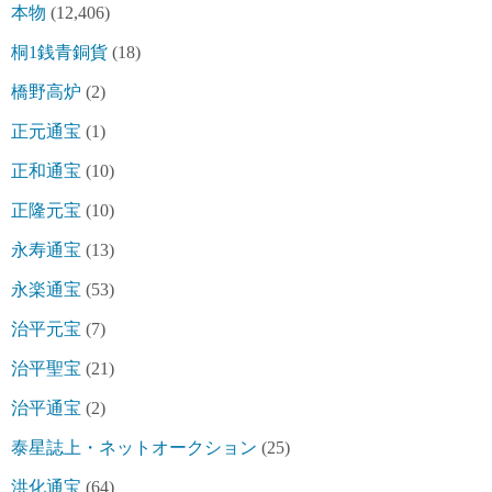
本物
(12,406)
桐1銭青銅貨
(18)
橋野高炉
(2)
正元通宝
(1)
正和通宝
(10)
正隆元宝
(10)
永寿通宝
(13)
永楽通宝
(53)
治平元宝
(7)
治平聖宝
(21)
治平通宝
(2)
泰星誌上・ネットオークション
(25)
洪化通宝
(64)