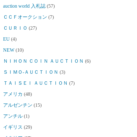
auction world 入札誌
(57)
ＣＣＦオークション
(7)
ＣＵＲＩＯ
(27)
EU
(4)
NEW
(10)
ＮＩＨＯＮ ＣＯＩＮ ＡＵＣＴＩＯＮ
(6)
ＳＩＭＯ-ＡＵＣＴＩＯＮ
(3)
ＴＡＩＳＥＩ ＡＵＣＴＩＯＮ
(7)
アメリカ
(48)
アルゼンチン
(15)
アンチル
(1)
イギリス
(29)