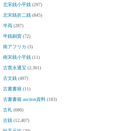
北宋銭小平銭
(297)
北宋銭折二銭
(845)
半両
(287)
半銭銅貨
(72)
南アフリカ
(3)
南宋銭小平銭
(11)
古寛永通宝
(2,361)
古文銭
(497)
古書書籍
(11)
古書書籍 auction資料
(183)
古札
(680)
古銭
(12,407)
叶手元祐
(20)