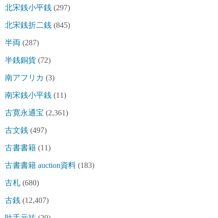
北宋銭小平銭
(297)
北宋銭折二銭
(845)
半両
(287)
半銭銅貨
(72)
南アフリカ
(3)
南宋銭小平銭
(11)
古寛永通宝
(2,361)
古文銭
(497)
古書書籍
(11)
古書書籍 auction資料
(183)
古札
(680)
古銭
(12,407)
叶手元祐
(20)