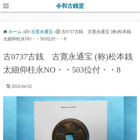
コ
令和古銭堂
ン
テ
ン
ホーム
»
古寛永通宝
»
古0737古銭 古寛永通宝 (称)松本銭
ツ
太細仰柱永NO・・503位付・・8
へ
ス
古0737古銭 古寛永通宝 (称)松本銭
キ
太細仰柱永NO・・503位付・・8
ッ
プ
2024-04-02