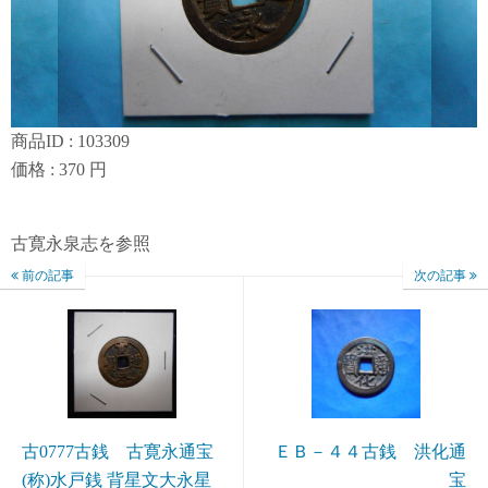
商品ID : 103309
価格 : 370 円
古寛永泉志を参照
前の記事
次の記事
古0777古銭 古寛永通宝
ＥＢ－４４古銭 洪化通
(称)水戸銭 背星文大永星
宝