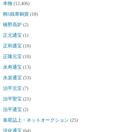
本物
(12,406)
桐1銭青銅貨
(18)
橋野高炉
(2)
正元通宝
(1)
正和通宝
(10)
正隆元宝
(10)
永寿通宝
(13)
永楽通宝
(53)
治平元宝
(7)
治平聖宝
(21)
治平通宝
(2)
泰星誌上・ネットオークション
(25)
洪化通宝
(64)