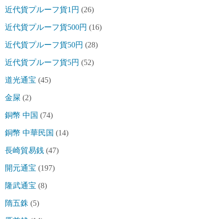
近代貨プルーフ貨1円
(26)
近代貨プルーフ貨500円
(16)
近代貨プルーフ貨50円
(28)
近代貨プルーフ貨5円
(52)
道光通宝
(45)
金屎
(2)
銅幣 中国
(74)
銅幣 中華民国
(14)
長崎貿易銭
(47)
開元通宝
(197)
隆武通宝
(8)
隋五銖
(5)