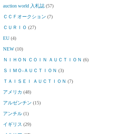
auction world 入札誌
(57)
ＣＣＦオークション
(7)
ＣＵＲＩＯ
(27)
EU
(4)
NEW
(10)
ＮＩＨＯＮ ＣＯＩＮ ＡＵＣＴＩＯＮ
(6)
ＳＩＭＯ-ＡＵＣＴＩＯＮ
(3)
ＴＡＩＳＥＩ ＡＵＣＴＩＯＮ
(7)
アメリカ
(48)
アルゼンチン
(15)
アンチル
(1)
イギリス
(29)