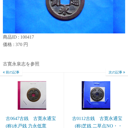
商品ID : 100417
価格 : 370 円
古寛永泉志を参照
前の記事
次の記事
古0647古銭 古寛永通宝
古0112古銭 古寛永通宝
(称)水戸銭 力永低寛
(称)芝銭 二草点NO・・