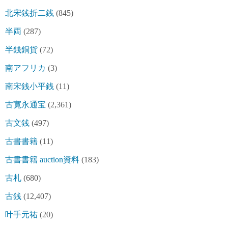
北宋銭折二銭
(845)
半両
(287)
半銭銅貨
(72)
南アフリカ
(3)
南宋銭小平銭
(11)
古寛永通宝
(2,361)
古文銭
(497)
古書書籍
(11)
古書書籍 auction資料
(183)
古札
(680)
古銭
(12,407)
叶手元祐
(20)