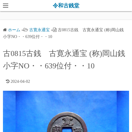
コ
令和古銭堂
ン
テ
ン
ホーム
»
古寛永通宝
»
古0815古銭 古寛永通宝 (称)岡山銭
ツ
小字NO・・639位付・・10
へ
ス
古0815古銭 古寛永通宝 (称)岡山銭
キ
小字NO・・639位付・・10
ッ
プ
2024-04-02