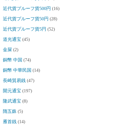
近代貨プルーフ貨500円
(16)
近代貨プルーフ貨50円
(28)
近代貨プルーフ貨5円
(52)
道光通宝
(45)
金屎
(2)
銅幣 中国
(74)
銅幣 中華民国
(14)
長崎貿易銭
(47)
開元通宝
(197)
隆武通宝
(8)
隋五銖
(5)
雁首銭
(14)