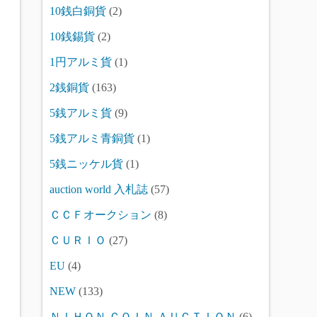
10銭白銅貨
(2)
10銭錫貨
(2)
1円アルミ貨
(1)
2銭銅貨
(163)
5銭アルミ貨
(9)
5銭アルミ青銅貨
(1)
5銭ニッケル貨
(1)
auction world 入札誌
(57)
ＣＣＦオークション
(8)
ＣＵＲＩＯ
(27)
EU
(4)
NEW
(133)
ＮＩＨＯＮ ＣＯＩＮ ＡＵＣＴＩＯＮ
(6)