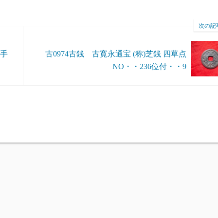
次の記
点手
古0974古銭 古寛永通宝 (称)芝銭 四草点
NO・・236位付・・9