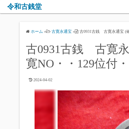
コ
令和古銭堂
ン
テ
ン
ホーム
»
古寛永通宝
»
古0931古銭 古寛永通宝 (
ツ
へ
古0931古銭 古寛永
ス
キ
寛NO・・129位付・
ッ
プ
2024-04-02