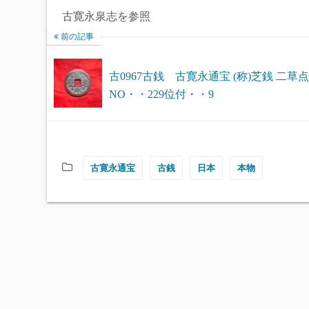
古寛永泉志を参照
前の記事
古0967古銭 古寛永通宝 (称)芝銭 二草
NO・・229位付・・9
古寛永通宝
古銭
日本
本物