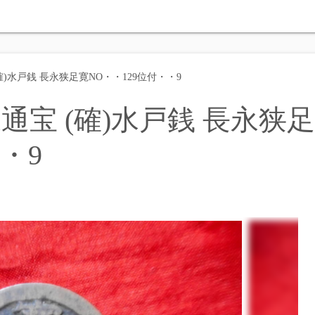
確)水戸銭 長永狭足寛NO・・129位付・・9
通宝 (確)水戸銭 長永狭足
・9