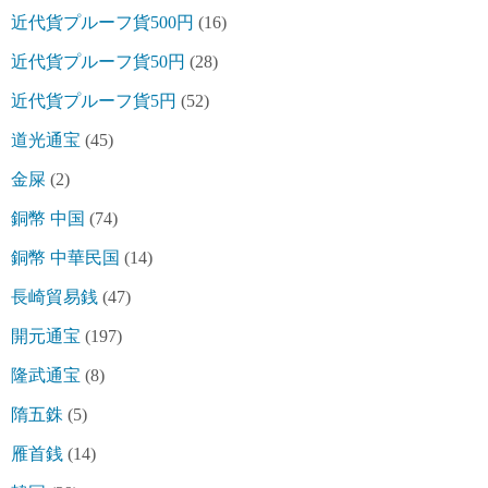
近代貨プルーフ貨500円
(16)
近代貨プルーフ貨50円
(28)
近代貨プルーフ貨5円
(52)
道光通宝
(45)
金屎
(2)
銅幣 中国
(74)
銅幣 中華民国
(14)
長崎貿易銭
(47)
開元通宝
(197)
隆武通宝
(8)
隋五銖
(5)
雁首銭
(14)