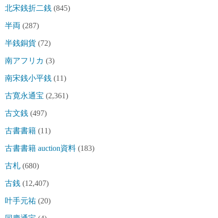
北宋銭折二銭
(845)
半両
(287)
半銭銅貨
(72)
南アフリカ
(3)
南宋銭小平銭
(11)
古寛永通宝
(2,361)
古文銭
(497)
古書書籍
(11)
古書書籍 auction資料
(183)
古札
(680)
古銭
(12,407)
叶手元祐
(20)