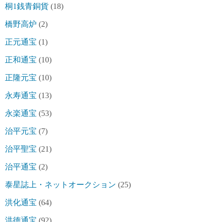
桐1銭青銅貨
(18)
橋野高炉
(2)
正元通宝
(1)
正和通宝
(10)
正隆元宝
(10)
永寿通宝
(13)
永楽通宝
(53)
治平元宝
(7)
治平聖宝
(21)
治平通宝
(2)
泰星誌上・ネットオークション
(25)
洪化通宝
(64)
洪徳通宝
(92)