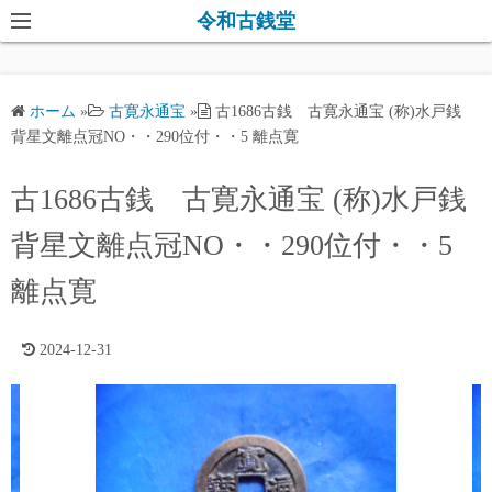
コ
令和古銭堂
ン
テ
ン
ホーム
»
古寛永通宝
»
古1686古銭 古寛永通宝 (称)水戸銭
ツ
背星文離点冠NO・・290位付・・5 離点寛
へ
ス
古1686古銭 古寛永通宝 (称)水戸銭
キ
背星文離点冠NO・・290位付・・5
ッ
プ
離点寛
2024-12-31