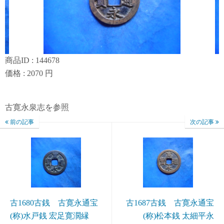
商品ID : 144678
価格 : 2070 円
古寛永泉志を参照
前の記事
次の記事
古1680古銭 古寛永通宝
古1687古銭 古寛永通宝
(称)水戸銭 宏足寛濶縁
(称)松本銭 太細平永