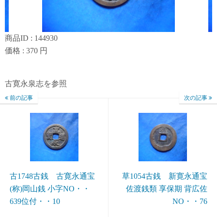
商品ID : 144930
価格 : 370 円
古寛永泉志を参照
前の記事
次の記事
古1748古銭 古寛永通宝
草1054古銭 新寛永通宝
(称)岡山銭 小字NO・・
佐渡銭類 享保期 背広佐
639位付・・10
NO・・76