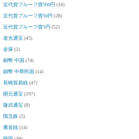
近代貨プルーフ貨500円
(16)
近代貨プルーフ貨50円
(28)
近代貨プルーフ貨5円
(52)
道光通宝
(45)
金屎
(2)
銅幣 中国
(74)
銅幣 中華民国
(14)
長崎貿易銭
(47)
開元通宝
(197)
隆武通宝
(8)
隋五銖
(5)
雁首銭
(14)
韓国
(39)