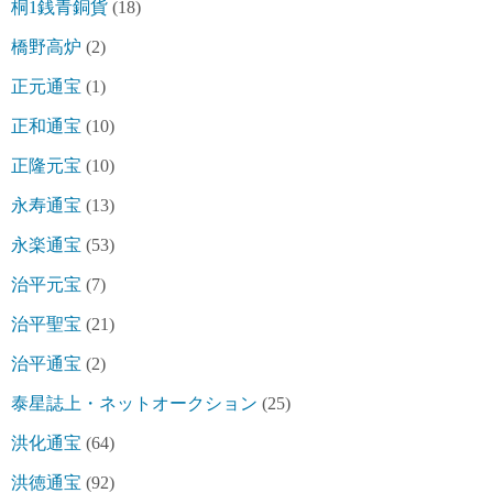
桐1銭青銅貨
(18)
橋野高炉
(2)
正元通宝
(1)
正和通宝
(10)
正隆元宝
(10)
永寿通宝
(13)
永楽通宝
(53)
治平元宝
(7)
治平聖宝
(21)
治平通宝
(2)
泰星誌上・ネットオークション
(25)
洪化通宝
(64)
洪徳通宝
(92)