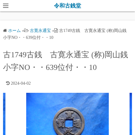
コ
令和古銭堂
ン
テ
ン
ホーム
»
古寛永通宝
»
古1749古銭 古寛永通宝 (称)岡山銭
ツ
小字NO・・639位付・・10
へ
ス
古1749古銭 古寛永通宝 (称)岡山銭
キ
小字NO・・639位付・・10
ッ
プ
2024-04-02