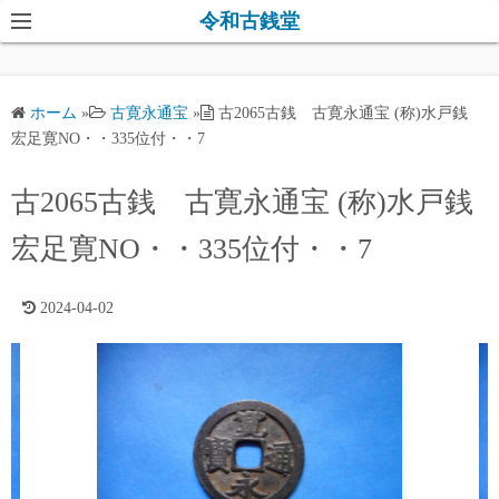
コ
令和古銭堂
ン
テ
ン
ホーム
»
古寛永通宝
»
古2065古銭 古寛永通宝 (称)水戸銭
ツ
宏足寛NO・・335位付・・7
へ
ス
古2065古銭 古寛永通宝 (称)水戸銭
キ
宏足寛NO・・335位付・・7
ッ
プ
2024-04-02