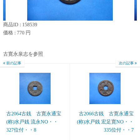
商品ID : 158539
価格 : 770 円
古寛永泉志を参照
前の記事
次の記事
古2064古銭 古寛永通宝
古2066古銭 古寛永通宝
(称)水戸銭 流永NO・・
(称)水戸銭 宏足寛NO・・
327位付・・8
335位付・・7