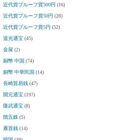
近代貨プルーフ貨500円
(16)
近代貨プルーフ貨50円
(28)
近代貨プルーフ貨5円
(52)
道光通宝
(45)
金屎
(2)
銅幣 中国
(74)
銅幣 中華民国
(14)
長崎貿易銭
(47)
開元通宝
(197)
隆武通宝
(8)
隋五銖
(5)
雁首銭
(14)
韓国
(39)