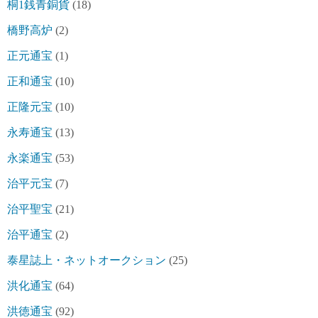
桐1銭青銅貨
(18)
橋野高炉
(2)
正元通宝
(1)
正和通宝
(10)
正隆元宝
(10)
永寿通宝
(13)
永楽通宝
(53)
治平元宝
(7)
治平聖宝
(21)
治平通宝
(2)
泰星誌上・ネットオークション
(25)
洪化通宝
(64)
洪徳通宝
(92)