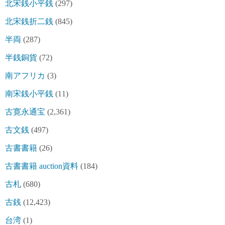
北宋銭小平銭
(297)
北宋銭折二銭
(845)
半両
(287)
半銭銅貨
(72)
南アフリカ
(3)
南宋銭小平銭
(11)
古寛永通宝
(2,361)
古文銭
(497)
古書書籍
(26)
古書書籍 auction資料
(184)
古札
(680)
古銭
(12,423)
台湾
(1)