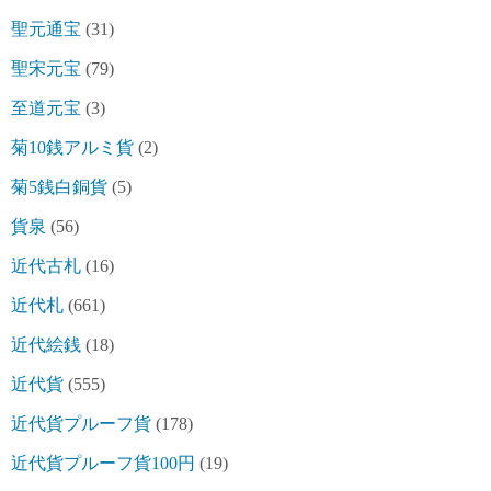
聖元通宝
(31)
聖宋元宝
(79)
至道元宝
(3)
菊10銭アルミ貨
(2)
菊5銭白銅貨
(5)
貨泉
(56)
近代古札
(16)
近代札
(661)
近代絵銭
(18)
近代貨
(555)
近代貨プルーフ貨
(178)
近代貨プルーフ貨100円
(19)