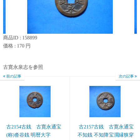
商品ID : 158899
価格 : 170 円
古寛永泉志を参照
前の記事
次の記事
古2154古銭 古寛永通宝
古2157古銭 古寛永通宝
(称)沓谷銭 明暦大字
不知銭 不知降宝濶縁狭穿