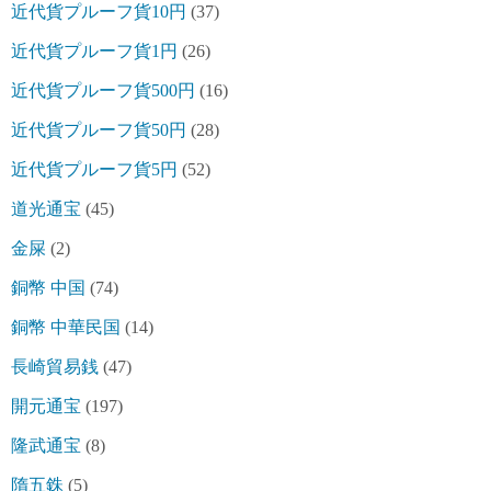
近代貨プルーフ貨10円
(37)
近代貨プルーフ貨1円
(26)
近代貨プルーフ貨500円
(16)
近代貨プルーフ貨50円
(28)
近代貨プルーフ貨5円
(52)
道光通宝
(45)
金屎
(2)
銅幣 中国
(74)
銅幣 中華民国
(14)
長崎貿易銭
(47)
開元通宝
(197)
隆武通宝
(8)
隋五銖
(5)