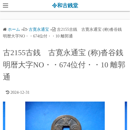
コ
令和古銭堂
ン
テ
ン
ホーム
»
古寛永通宝
»
古2155古銭 古寛永通宝 (称)沓谷銭
ツ
明暦大字NO・・674位付・・10 離郭通
へ
ス
古2155古銭 古寛永通宝 (称)沓谷銭
キ
明暦大字NO・・674位付・・10 離郭
ッ
プ
通
2024-12-31