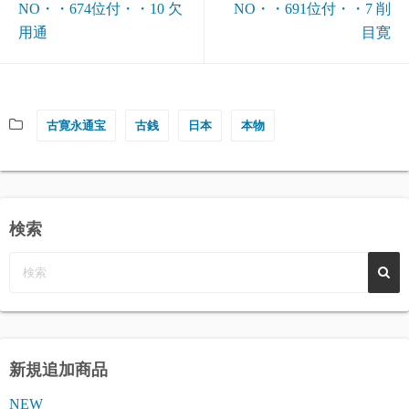
NO・・674位付・・10 欠
NO・・691位付・・7 削
用通
目寛
古寛永通宝
古銭
日本
本物
検索
新規追加商品
NEW