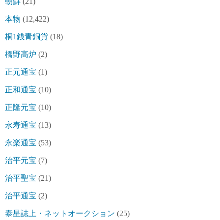
朝鮮
(21)
本物
(12,422)
桐1銭青銅貨
(18)
橋野高炉
(2)
正元通宝
(1)
正和通宝
(10)
正隆元宝
(10)
永寿通宝
(13)
永楽通宝
(53)
治平元宝
(7)
治平聖宝
(21)
治平通宝
(2)
泰星誌上・ネットオークション
(25)