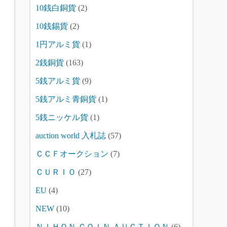
10銭白銅貨
(2)
10銭錫貨
(2)
1円アルミ貨
(1)
2銭銅貨
(163)
5銭アルミ貨
(9)
5銭アルミ青銅貨
(1)
5銭ニッケル貨
(1)
auction world 入札誌
(57)
ＣＣＦオークション
(7)
ＣＵＲＩＯ
(27)
EU
(4)
NEW
(10)
ＮＩＨＯＮ ＣＯＩＮ ＡＵＣＴＩＯＮ
(6)