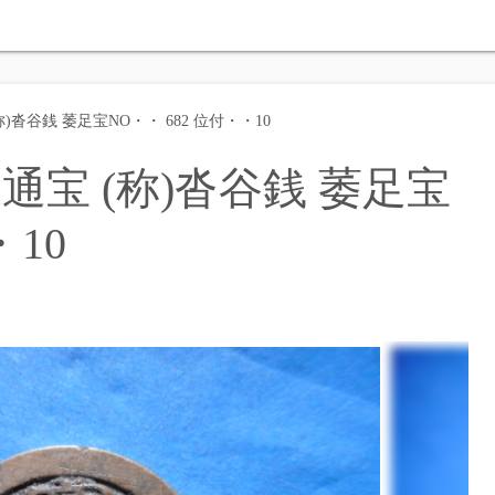
)沓谷銭 萎足宝NO・・ 682 位付・・10
通宝 (称)沓谷銭 萎足宝
・10