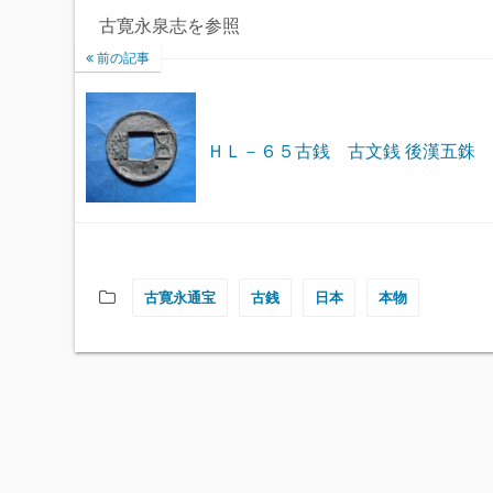
古寛永泉志を参照
前の記事
ＨＬ－６５古銭 古文銭 後漢五銖
古寛永通宝
古銭
日本
本物