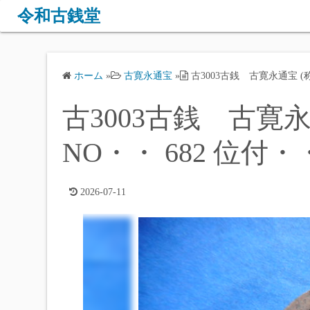
コ
令和古銭堂
ン
テ
ン
ホーム
»
古寛永通宝
»
古3003古銭 古寛永通宝 (称
ツ
へ
古3003古銭 古寛永
ス
キ
NO・・ 682 位付・
ッ
プ
2026-07-11