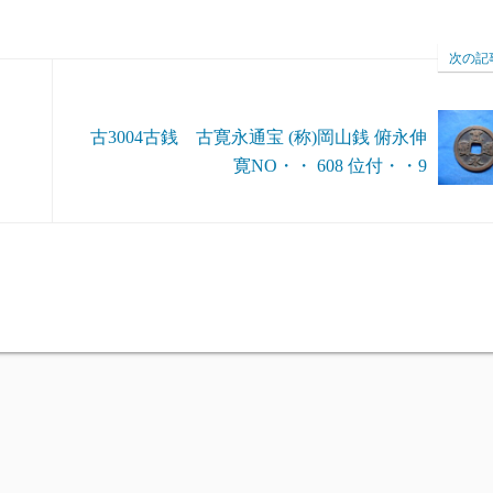
次の記
古3004古銭 古寛永通宝 (称)岡山銭 俯永伸
寛NO・・ 608 位付・・9