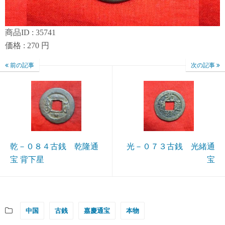
商品ID : 35741
価格 : 270 円
前の記事
次の記事
乾－０８４古銭 乾隆通
光－０７３古銭 光緒通
宝 背下星
宝
中国
古銭
嘉慶通宝
本物