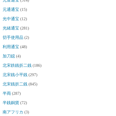
元豊通宝
(514)
元通通宝
(15)
光中通宝
(12)
光緒通宝
(281)
切手使用品
(2)
利用通宝
(48)
加刀鐚
(4)
北宋鉄銭折二銭
(186)
北宋銭小平銭
(297)
北宋銭折二銭
(845)
半両
(287)
半銭銅貨
(72)
南アフリカ
(3)