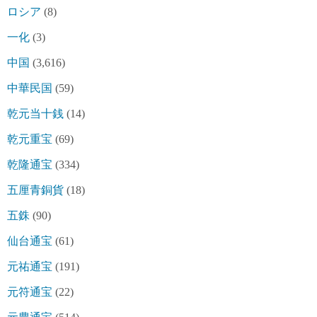
ロシア
(8)
一化
(3)
中国
(3,616)
中華民国
(59)
乾元当十銭
(14)
乾元重宝
(69)
乾隆通宝
(334)
五厘青銅貨
(18)
五銖
(90)
仙台通宝
(61)
元祐通宝
(191)
元符通宝
(22)