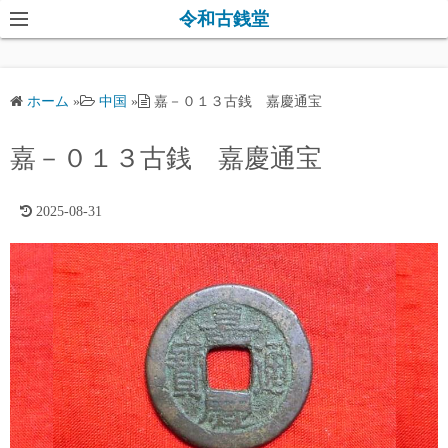
コ
令和古銭堂
ン
テ
ン
ホーム
»
中国
»
嘉－０１３古銭 嘉慶通宝
ツ
へ
嘉－０１３古銭 嘉慶通宝
ス
キ
2025-08-31
ッ
プ