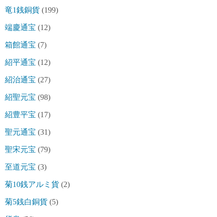
竜1銭銅貨
(199)
端慶通宝
(12)
箱館通宝
(7)
紹平通宝
(12)
紹治通宝
(27)
紹聖元宝
(98)
紹豊平宝
(17)
聖元通宝
(31)
聖宋元宝
(79)
至道元宝
(3)
菊10銭アルミ貨
(2)
菊5銭白銅貨
(5)