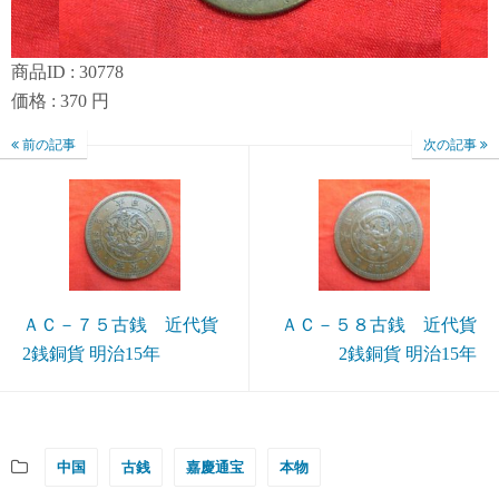
商品ID : 30778
価格 : 370 円
前の記事
次の記事
ＡＣ－７５古銭 近代貨
ＡＣ－５８古銭 近代貨
2銭銅貨 明治15年
2銭銅貨 明治15年
中国
古銭
嘉慶通宝
本物