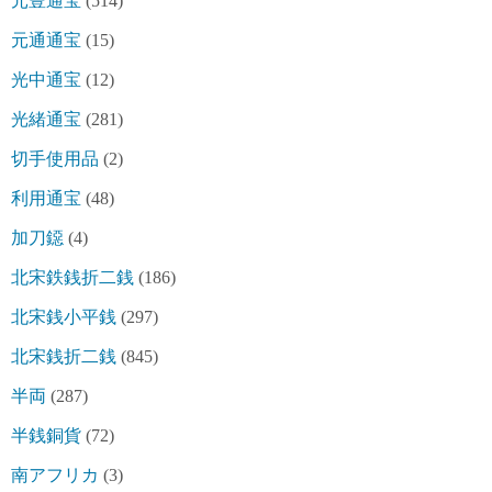
元豊通宝
(514)
元通通宝
(15)
光中通宝
(12)
光緒通宝
(281)
切手使用品
(2)
利用通宝
(48)
加刀鐚
(4)
北宋鉄銭折二銭
(186)
北宋銭小平銭
(297)
北宋銭折二銭
(845)
半両
(287)
半銭銅貨
(72)
南アフリカ
(3)