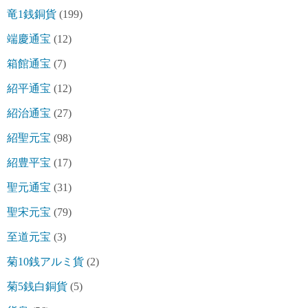
竜1銭銅貨
(199)
端慶通宝
(12)
箱館通宝
(7)
紹平通宝
(12)
紹治通宝
(27)
紹聖元宝
(98)
紹豊平宝
(17)
聖元通宝
(31)
聖宋元宝
(79)
至道元宝
(3)
菊10銭アルミ貨
(2)
菊5銭白銅貨
(5)