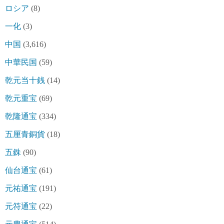
ロシア
(8)
一化
(3)
中国
(3,616)
中華民国
(59)
乾元当十銭
(14)
乾元重宝
(69)
乾隆通宝
(334)
五厘青銅貨
(18)
五銖
(90)
仙台通宝
(61)
元祐通宝
(191)
元符通宝
(22)