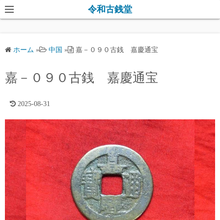
コ
令和古銭堂
ン
テ
ン
ホーム
»
中国
»
嘉－０９０古銭 嘉慶通宝
ツ
へ
嘉－０９０古銭 嘉慶通宝
ス
キ
2025-08-31
ッ
プ