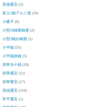
宣徳通宝
(3)
富士1銭アルミ貨
(10)
小冊子
(6)
小型50銭黄銅貨
(2)
小型5銭白銅貨
(2)
小平銭
(55)
小平銭鉄銭
(5)
崇寧当十銭
(29)
崇寧通宝
(12)
崇寧重宝
(17)
崇禎通宝
(210)
常平通宝
(1)