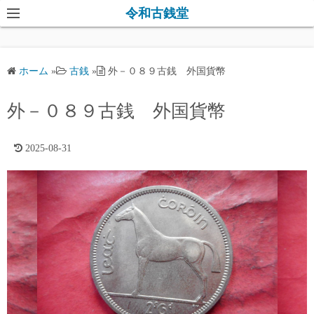
コ
令和古銭堂
ン
テ
ン
ホーム
»
古銭
»
外－０８９古銭 外国貨幣
ツ
へ
外－０８９古銭 外国貨幣
ス
キ
2025-08-31
ッ
プ