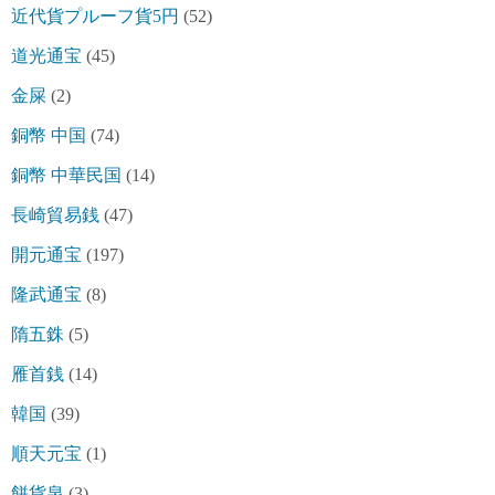
近代貨プルーフ貨5円
(52)
道光通宝
(45)
金屎
(2)
銅幣 中国
(74)
銅幣 中華民国
(14)
長崎貿易銭
(47)
開元通宝
(197)
隆武通宝
(8)
隋五銖
(5)
雁首銭
(14)
韓国
(39)
順天元宝
(1)
餅貨泉
(3)