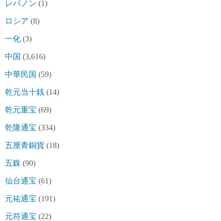
レバノン
(1)
ロシア
(8)
一化
(3)
中国
(3,616)
中華民国
(59)
乾元当十銭
(14)
乾元重宝
(69)
乾隆通宝
(334)
五厘青銅貨
(18)
五銖
(90)
仙台通宝
(61)
元祐通宝
(191)
元符通宝
(22)