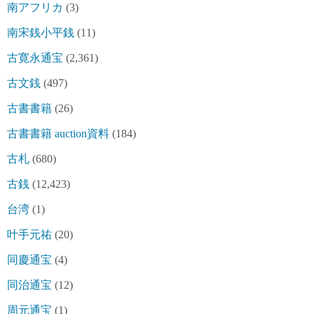
南アフリカ
(3)
南宋銭小平銭
(11)
古寛永通宝
(2,361)
古文銭
(497)
古書書籍
(26)
古書書籍 auction資料
(184)
古札
(680)
古銭
(12,423)
台湾
(1)
叶手元祐
(20)
同慶通宝
(4)
同治通宝
(12)
周元通宝
(1)