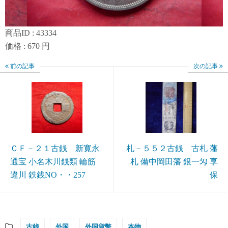
商品ID : 43334
価格 : 670 円
前の記事
次の記事
ＣＦ－２１古銭 新寛永
札－５５２古銭 古札 藩
通宝 小名木川銭類 輪筋
札 備中岡田藩 銀一匁 享
違川 鉄銭NO・・257
保
古銭
外国
外国貨幣
本物