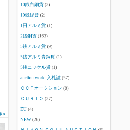
10銭白銅貨
(2)
10銭錫貨
(2)
1円アルミ貨
(1)
2銭銅貨
(163)
5銭アルミ貨
(9)
5銭アルミ青銅貨
(1)
5銭ニッケル貨
(1)
auction world 入札誌
(57)
ＣＣＦオークション
(8)
ＣＵＲＩＯ
(27)
EU
(4)
事
NEW
(26)
ＮＩＨＯＮ ＣＯＩＮ ＡＵＣＴＩＯＮ
(6)