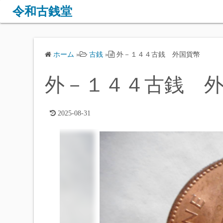
コ
令和古銭堂
ン
テ
ン
ホーム
»
古銭
»
外－１４４古銭 外国貨幣
ツ
へ
外－１４４古銭 
ス
キ
ッ
2025-08-31
プ