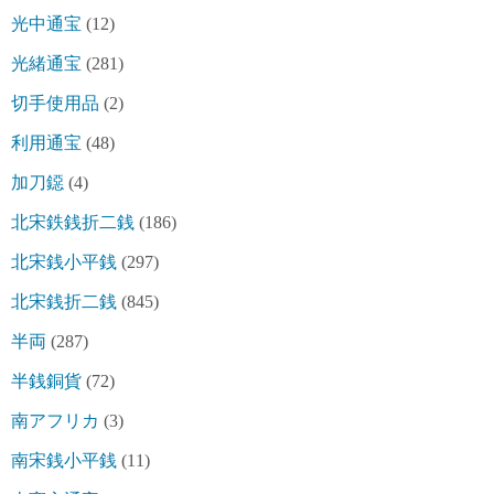
光中通宝
(12)
光緒通宝
(281)
切手使用品
(2)
利用通宝
(48)
加刀鐚
(4)
北宋鉄銭折二銭
(186)
北宋銭小平銭
(297)
北宋銭折二銭
(845)
半両
(287)
半銭銅貨
(72)
南アフリカ
(3)
南宋銭小平銭
(11)