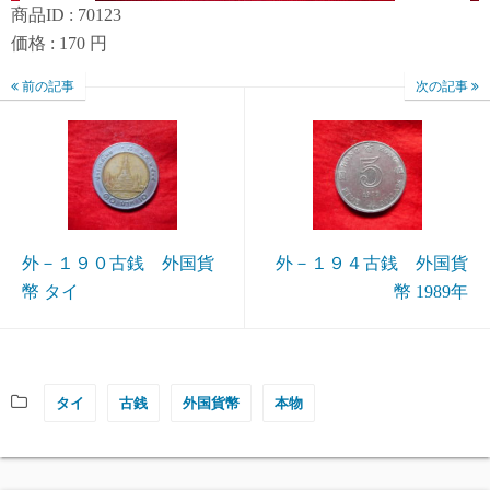
商品ID : 70123
価格 : 170 円
前の記事
次の記事
外－１９０古銭 外国貨
外－１９４古銭 外国貨
幣 タイ
幣 1989年
タイ
古銭
外国貨幣
本物