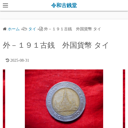
コ
令和古銭堂
ン
テ
ン
ホーム
»
タイ
»
外－１９１古銭 外国貨幣 タイ
ツ
へ
外－１９１古銭 外国貨幣 タイ
ス
キ
2025-08-31
ッ
プ