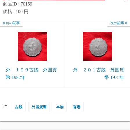
商品ID : 70159
価格 : 100 円
前の記事
次の記事
外－１９９古銭 外国貨
外－２０１古銭 外国貨
幣 1982年
幣 1975年
古銭
外国貨幣
本物
香港