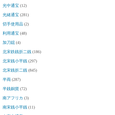
光中通宝
(12)
光緒通宝
(281)
切手使用品
(2)
利用通宝
(48)
加刀鐚
(4)
北宋鉄銭折二銭
(186)
北宋銭小平銭
(297)
北宋銭折二銭
(845)
半両
(287)
半銭銅貨
(72)
南アフリカ
(3)
南宋銭小平銭
(11)