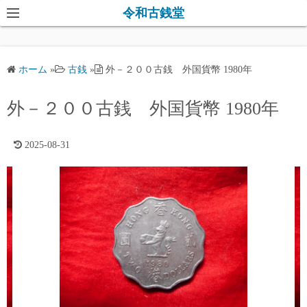
コ
令和古銭堂
ン
テ
ン
ホーム
»
古銭
»
外－２００古銭 外国貨幣 1980年
ツ
へ
外－２００古銭 外国貨幣 1980年
ス
キ
2025-08-31
ッ
プ