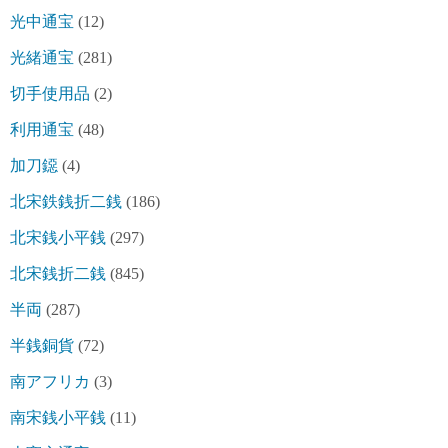
光中通宝
(12)
光緒通宝
(281)
切手使用品
(2)
利用通宝
(48)
加刀鐚
(4)
北宋鉄銭折二銭
(186)
北宋銭小平銭
(297)
北宋銭折二銭
(845)
半両
(287)
半銭銅貨
(72)
南アフリカ
(3)
南宋銭小平銭
(11)