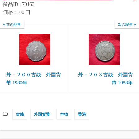
商品ID : 70163
価格 : 100 円
前の記事
次の記事
外－２００古銭 外国貨
外－２０３古銭 外国貨
幣 1980年
幣 1988年
古銭
外国貨幣
本物
香港