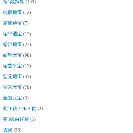
竜1銭銅貨
(199)
端慶通宝
(12)
箱館通宝
(7)
紹平通宝
(12)
紹治通宝
(27)
紹聖元宝
(98)
紹豊平宝
(17)
聖元通宝
(31)
聖宋元宝
(79)
至道元宝
(3)
菊10銭アルミ貨
(2)
菊5銭白銅貨
(5)
貨泉
(56)