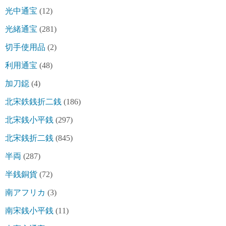
光中通宝
(12)
光緒通宝
(281)
切手使用品
(2)
利用通宝
(48)
加刀鐚
(4)
北宋鉄銭折二銭
(186)
北宋銭小平銭
(297)
北宋銭折二銭
(845)
半両
(287)
半銭銅貨
(72)
南アフリカ
(3)
南宋銭小平銭
(11)