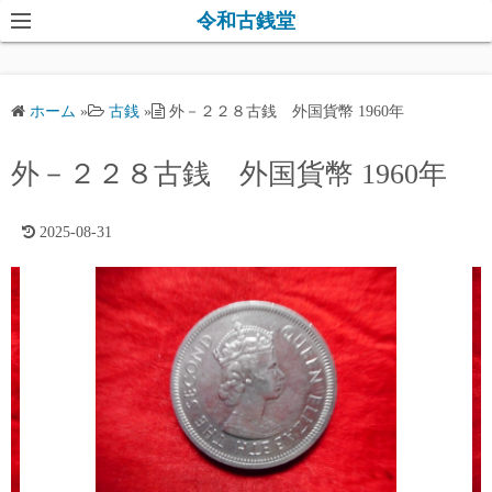
コ
令和古銭堂
ン
テ
ン
ホーム
»
古銭
»
外－２２８古銭 外国貨幣 1960年
ツ
へ
外－２２８古銭 外国貨幣 1960年
ス
キ
2025-08-31
ッ
プ