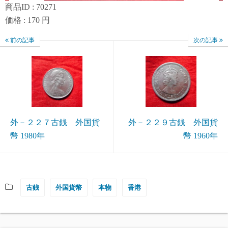
商品ID : 70271
価格 : 170 円
前の記事
次の記事
外－２２７古銭 外国貨
外－２２９古銭 外国貨
幣 1980年
幣 1960年
古銭
外国貨幣
本物
香港