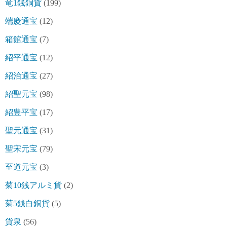
竜1銭銅貨
(199)
端慶通宝
(12)
箱館通宝
(7)
紹平通宝
(12)
紹治通宝
(27)
紹聖元宝
(98)
紹豊平宝
(17)
聖元通宝
(31)
聖宋元宝
(79)
至道元宝
(3)
菊10銭アルミ貨
(2)
菊5銭白銅貨
(5)
貨泉
(56)