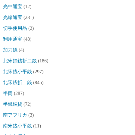
光中通宝
(12)
光緒通宝
(281)
切手使用品
(2)
利用通宝
(48)
加刀鐚
(4)
北宋鉄銭折二銭
(186)
北宋銭小平銭
(297)
北宋銭折二銭
(845)
半両
(287)
半銭銅貨
(72)
南アフリカ
(3)
南宋銭小平銭
(11)