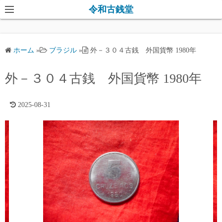
コ
令和古銭堂
ン
テ
ン
ホーム
»
ブラジル
»
外－３０４古銭 外国貨幣 1980年
ツ
へ
外－３０４古銭 外国貨幣 1980年
ス
キ
2025-08-31
ッ
プ