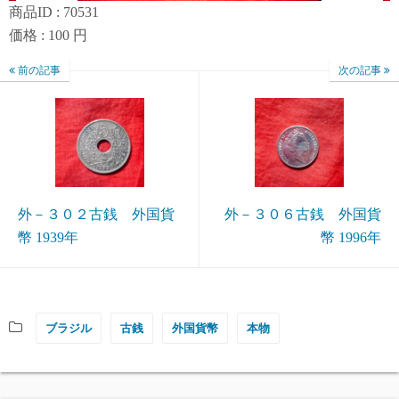
商品ID : 70531
価格 : 100 円
前の記事
次の記事
外－３０２古銭 外国貨
外－３０６古銭 外国貨
幣 1939年
幣 1996年
ブラジル
古銭
外国貨幣
本物