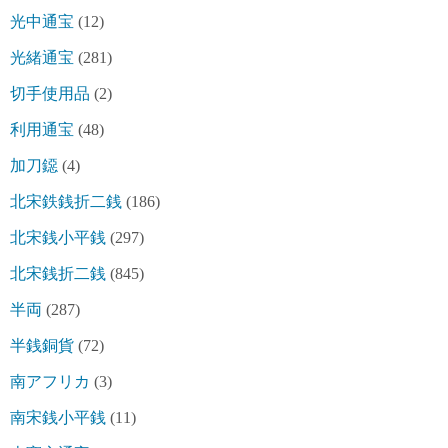
光中通宝
(12)
光緒通宝
(281)
切手使用品
(2)
利用通宝
(48)
加刀鐚
(4)
北宋鉄銭折二銭
(186)
北宋銭小平銭
(297)
北宋銭折二銭
(845)
半両
(287)
半銭銅貨
(72)
南アフリカ
(3)
南宋銭小平銭
(11)