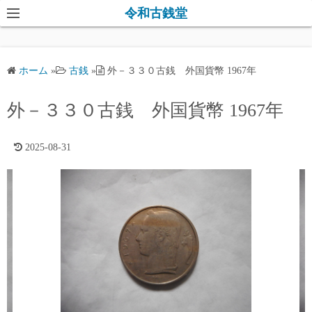
コ
令和古銭堂
ン
テ
ン
ホーム
»
古銭
»
外－３３０古銭 外国貨幣 1967年
ツ
へ
外－３３０古銭 外国貨幣 1967年
ス
キ
2025-08-31
ッ
プ