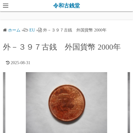
コ
令和古銭堂
ン
テ
ン
ホーム
»
EU
»
外－３９７古銭 外国貨幣 2000年
ツ
へ
外－３９７古銭 外国貨幣 2000年
ス
キ
2025-08-31
ッ
プ