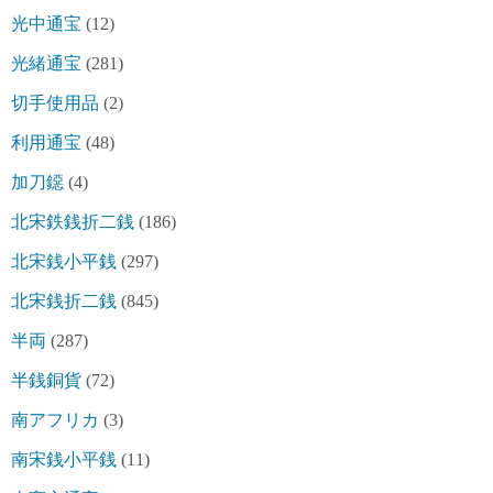
光中通宝
(12)
光緒通宝
(281)
切手使用品
(2)
利用通宝
(48)
加刀鐚
(4)
北宋鉄銭折二銭
(186)
北宋銭小平銭
(297)
北宋銭折二銭
(845)
半両
(287)
半銭銅貨
(72)
南アフリカ
(3)
南宋銭小平銭
(11)