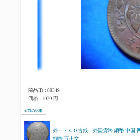
商品ID : 88349
価格 : 1070 円
前の記事
外－７４０古銭 外国貨幣 銅幣 中国 
銅幣 五十文