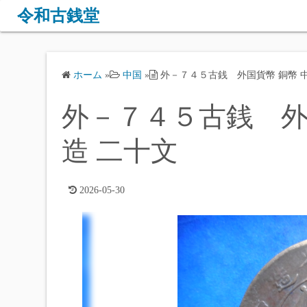
コ
令和古銭堂
ン
テ
ン
ホーム
»
中国
»
外－７４５古銭 外国貨幣 銅幣 中
ツ
へ
外－７４５古銭 外
ス
キ
造 二十文
ッ
プ
2026-05-30