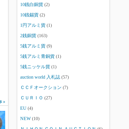
10銭白銅貨
(2)
10銭錫貨
(2)
1円アルミ貨
(1)
2銭銅貨
(163)
5銭アルミ貨
(9)
5銭アルミ青銅貨
(1)
5銭ニッケル貨
(1)
auction world 入札誌
(57)
ＣＣＦオークション
(7)
ＣＵＲＩＯ
(27)
事
EU
(4)
NEW
(10)
ＮＩＨＯＮ ＣＯＩＮ ＡＵＣＴＩＯＮ
(6)