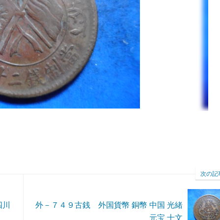
次の記
四川
外－７４９古銭 外国貨幣 銅幣 中国 光緒
元宝 十文