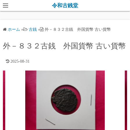
コ
令和古銭堂
ン
テ
ン
ホーム
»
古銭
»
外－８３２古銭 外国貨幣 古い貨幣
ツ
へ
外－８３２古銭 外国貨幣 古い貨幣
ス
キ
2025-08-31
ッ
プ