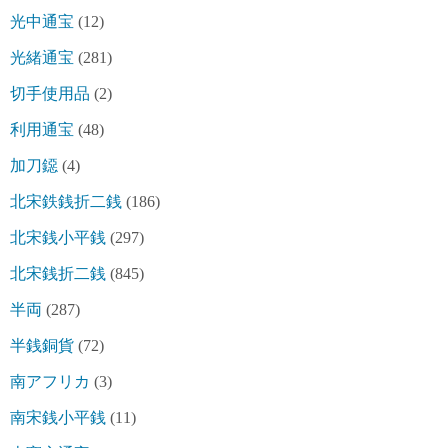
光中通宝
(12)
光緒通宝
(281)
切手使用品
(2)
利用通宝
(48)
加刀鐚
(4)
北宋鉄銭折二銭
(186)
北宋銭小平銭
(297)
北宋銭折二銭
(845)
半両
(287)
半銭銅貨
(72)
南アフリカ
(3)
南宋銭小平銭
(11)