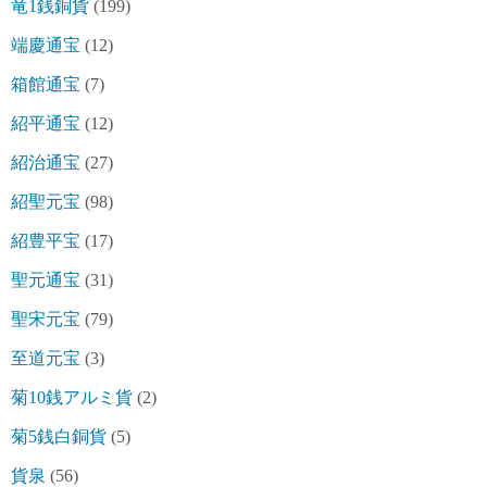
竜1銭銅貨
(199)
端慶通宝
(12)
箱館通宝
(7)
紹平通宝
(12)
紹治通宝
(27)
紹聖元宝
(98)
紹豊平宝
(17)
聖元通宝
(31)
聖宋元宝
(79)
至道元宝
(3)
菊10銭アルミ貨
(2)
菊5銭白銅貨
(5)
貨泉
(56)