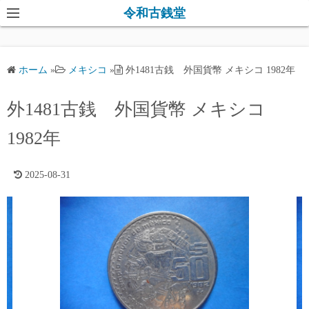
コ
令和古銭堂
ン
テ
ン
ホーム
»
メキシコ
»
外1481古銭 外国貨幣 メキシコ 1982年
ツ
へ
外1481古銭 外国貨幣 メキシコ
ス
キ
1982年
ッ
プ
2025-08-31