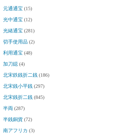
元通通宝
(15)
光中通宝
(12)
光緒通宝
(281)
切手使用品
(2)
利用通宝
(48)
加刀鐚
(4)
北宋鉄銭折二銭
(186)
北宋銭小平銭
(297)
北宋銭折二銭
(845)
半両
(287)
半銭銅貨
(72)
南アフリカ
(3)