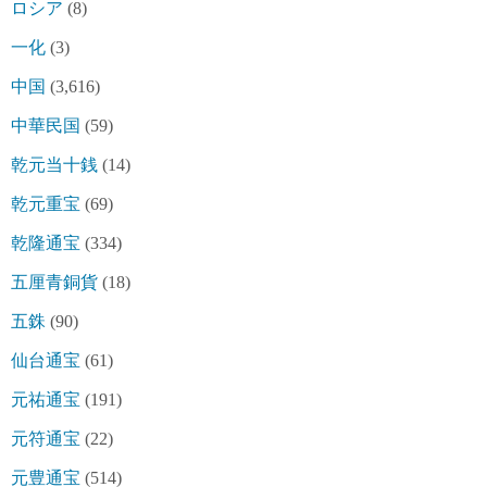
ロシア
(8)
一化
(3)
中国
(3,616)
中華民国
(59)
乾元当十銭
(14)
乾元重宝
(69)
乾隆通宝
(334)
五厘青銅貨
(18)
五銖
(90)
仙台通宝
(61)
元祐通宝
(191)
元符通宝
(22)
元豊通宝
(514)