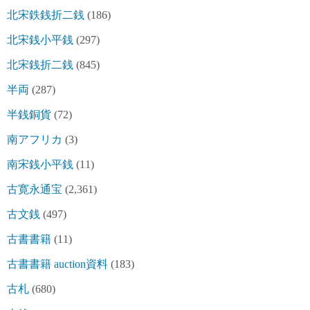
北宋鉄銭折二銭
(186)
北宋銭小平銭
(297)
北宋銭折二銭
(845)
半両
(287)
半銭銅貨
(72)
南アフリカ
(3)
南宋銭小平銭
(11)
古寛永通宝
(2,361)
古文銭
(497)
古書書籍
(11)
古書書籍 auction資料
(183)
古札
(680)