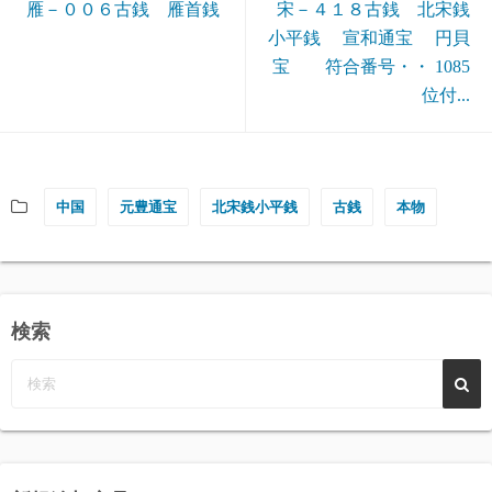
雁－００６古銭 雁首銭
宋－４１８古銭 北宋銭
小平銭 宣和通宝 円貝
宝 符合番号・・ 1085
位付...
中国
元豊通宝
北宋銭小平銭
古銭
本物
検索