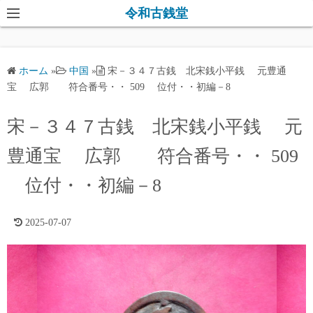
コ
令和古銭堂
ン
テ
ン
ホーム
»
中国
»
宋－３４７古銭 北宋銭小平銭 元豊通
ツ
宝 広郭 符合番号・・ 509 位付・・初編－8
へ
ス
宋－３４７古銭 北宋銭小平銭 元
キ
豊通宝 広郭 符合番号・・ 509
ッ
プ
位付・・初編－8
2025-07-07