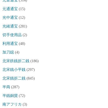
元豊通宝
(514)
元通通宝
(15)
光中通宝
(12)
光緒通宝
(281)
切手使用品
(2)
利用通宝
(48)
加刀鐚
(4)
北宋鉄銭折二銭
(186)
北宋銭小平銭
(297)
北宋銭折二銭
(845)
半両
(287)
半銭銅貨
(72)
南アフリカ
(3)