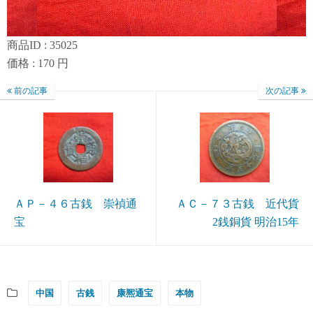
商品ID : 35025
価格 : 170 円
前の記事
次の記事
ＡＰ－４６古銭 崇禎通
ＡＣ－７３古銭 近代貨
宝
2銭銅貨 明治15年
中国
古銭
康熈通宝
本物