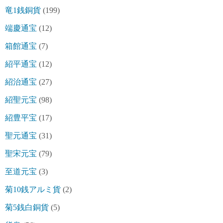
竜1銭銅貨
(199)
端慶通宝
(12)
箱館通宝
(7)
紹平通宝
(12)
紹治通宝
(27)
紹聖元宝
(98)
紹豊平宝
(17)
聖元通宝
(31)
聖宋元宝
(79)
至道元宝
(3)
菊10銭アルミ貨
(2)
菊5銭白銅貨
(5)