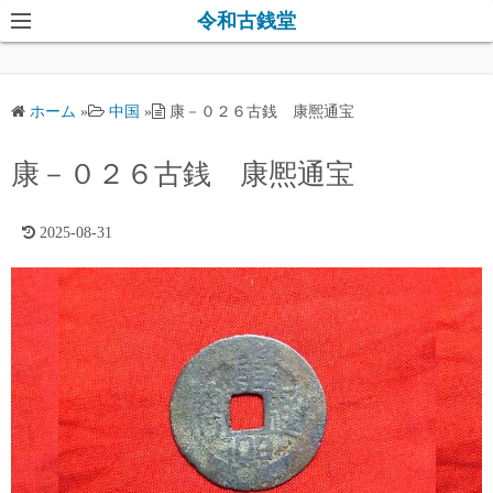
コ
令和古銭堂
ン
テ
ン
ホーム
»
中国
»
康－０２６古銭 康熈通宝
ツ
へ
康－０２６古銭 康熈通宝
ス
キ
2025-08-31
ッ
プ