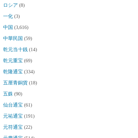
ロシア
(8)
一化
(3)
中国
(3,616)
中華民国
(59)
乾元当十銭
(14)
乾元重宝
(69)
乾隆通宝
(334)
五厘青銅貨
(18)
五銖
(90)
仙台通宝
(61)
元祐通宝
(191)
元符通宝
(22)