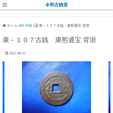
コ
令和古銭堂
ン
テ
ン
ホーム
»
中国
»
康－１０７古銭 康熈通宝 背浙
ツ
へ
康－１０７古銭 康熈通宝 背浙
ス
キ
2025-08-31
ッ
プ