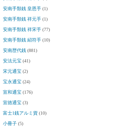
安南手類銭 皇恩手
(1)
安南手類銭 祥元手
(1)
安南手類銭 祥宋手
(77)
安南手類銭 紹符手
(10)
安南歴代銭
(881)
安法元宝
(41)
宋元通宝
(2)
宝永通宝
(24)
宣和通宝
(176)
宣徳通宝
(3)
富士1銭アルミ貨
(10)
小冊子
(5)