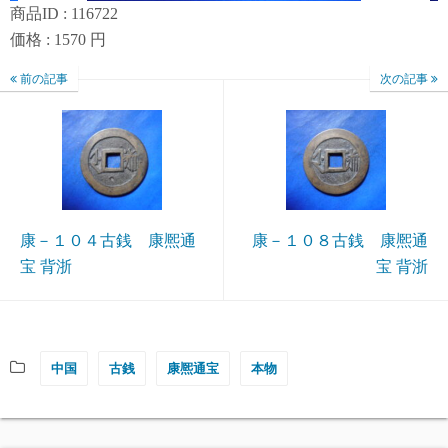
商品ID : 116722
価格 : 1570 円
前の記事
次の記事
康－１０４古銭 康熈通
康－１０８古銭 康熈通
宝 背浙
宝 背浙
中国
古銭
康熈通宝
本物