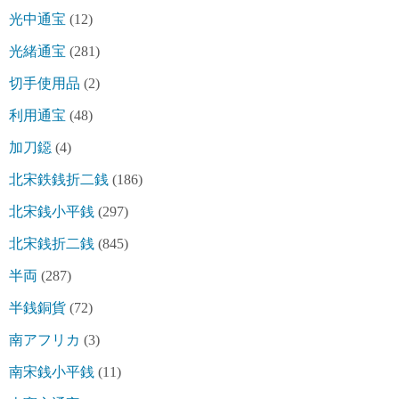
光中通宝
(12)
光緒通宝
(281)
切手使用品
(2)
利用通宝
(48)
加刀鐚
(4)
北宋鉄銭折二銭
(186)
北宋銭小平銭
(297)
北宋銭折二銭
(845)
半両
(287)
半銭銅貨
(72)
南アフリカ
(3)
南宋銭小平銭
(11)