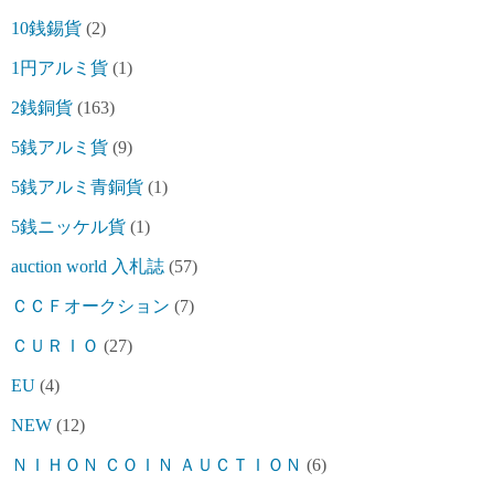
10銭錫貨
(2)
1円アルミ貨
(1)
2銭銅貨
(163)
5銭アルミ貨
(9)
5銭アルミ青銅貨
(1)
5銭ニッケル貨
(1)
auction world 入札誌
(57)
ＣＣＦオークション
(7)
ＣＵＲＩＯ
(27)
EU
(4)
NEW
(12)
ＮＩＨＯＮ ＣＯＩＮ ＡＵＣＴＩＯＮ
(6)