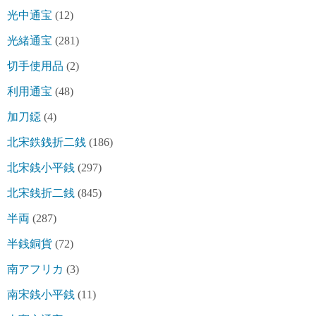
光中通宝
(12)
光緒通宝
(281)
切手使用品
(2)
利用通宝
(48)
加刀鐚
(4)
北宋鉄銭折二銭
(186)
北宋銭小平銭
(297)
北宋銭折二銭
(845)
半両
(287)
半銭銅貨
(72)
南アフリカ
(3)
南宋銭小平銭
(11)