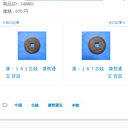
商品ID : 148881
価格 : 670 円
前の記事
次の記事
康－１６１古銭 康熈通
康－１６７古銭 康熈通
宝 背昌
宝 背昌
中国
古銭
康熈通宝
本物