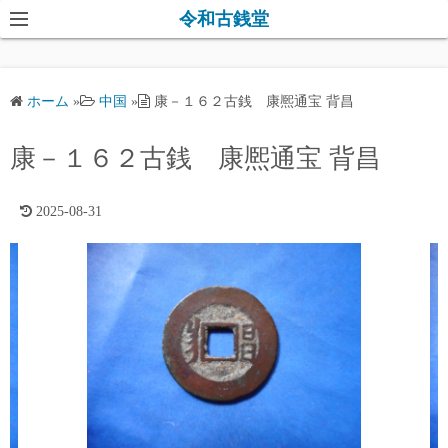
コ
令和古銭堂
ン
テ
ン
ホーム
»
中国
»
康－１６２古銭 康熈通宝 背昌
ツ
へ
康－１６２古銭 康熈通宝 背昌
ス
キ
2025-08-31
ッ
プ