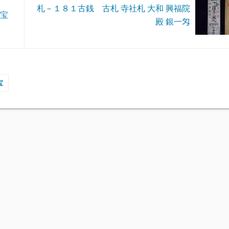
札－１８１古銭 古札 寺社札 大和 興福院
通宝
殿 銀一匁
宝