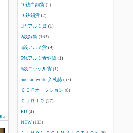
10銭白銅貨
(2)
10銭錫貨
(2)
1円アルミ貨
(1)
2銭銅貨
(163)
5銭アルミ貨
(9)
5銭アルミ青銅貨
(1)
5銭ニッケル貨
(1)
auction world 入札誌
(57)
ＣＣＦオークション
(8)
ＣＵＲＩＯ
(27)
EU
(4)
事
NEW
(133)
ＮＩＨＯＮ ＣＯＩＮ ＡＵＣＴＩＯＮ
(6)