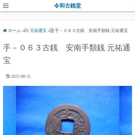
コ
令和古銭堂
ン
テ
ン
ホーム
»
元祐通宝
»
手－０６３古銭 安南手類銭 元祐通宝
ツ
へ
手－０６３古銭 安南手類銭 元祐通
ス
キ
宝
ッ
プ
2025-08-31