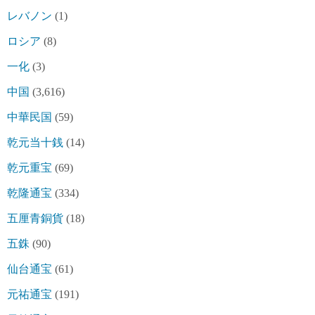
レバノン
(1)
ロシア
(8)
一化
(3)
中国
(3,616)
中華民国
(59)
乾元当十銭
(14)
乾元重宝
(69)
乾隆通宝
(334)
五厘青銅貨
(18)
五銖
(90)
仙台通宝
(61)
元祐通宝
(191)