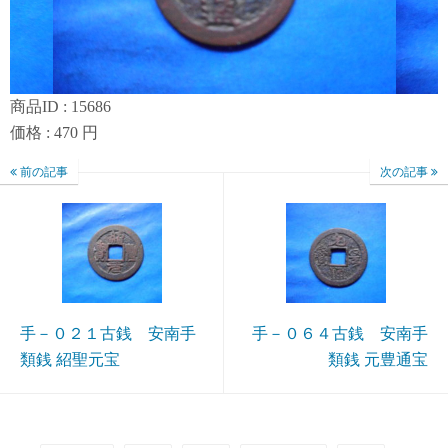
商品ID : 15686
価格 : 470 円
前の記事
次の記事
手－０２１古銭 安南手
手－０６４古銭 安南手
類銭 紹聖元宝
類銭 元豊通宝