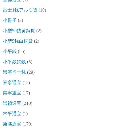
富士1銭アルミ貨
(10)
小冊子
(3)
小型50銭黄銅貨
(2)
小型5銭白銅貨
(2)
小平銭
(55)
小平銭鉄銭
(5)
崇寧当十銭
(29)
崇寧通宝
(12)
崇寧重宝
(17)
崇禎通宝
(210)
常平通宝
(1)
康熈通宝
(170)