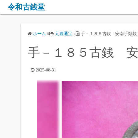
コ
令和古銭堂
ン
テ
ン
ホーム
»
元豊通宝
»
手－１８５古銭 安南手類銭
ツ
へ
手－１８５古銭 安
ス
キ
ッ
2025-08-31
プ