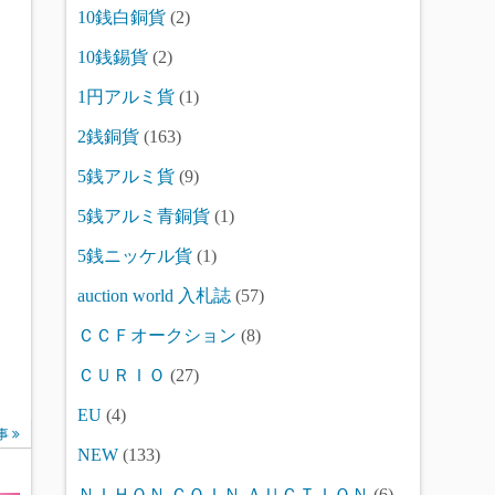
10銭白銅貨
(2)
10銭錫貨
(2)
1円アルミ貨
(1)
2銭銅貨
(163)
5銭アルミ貨
(9)
5銭アルミ青銅貨
(1)
5銭ニッケル貨
(1)
auction world 入札誌
(57)
ＣＣＦオークション
(8)
ＣＵＲＩＯ
(27)
EU
(4)
事
NEW
(133)
ＮＩＨＯＮ ＣＯＩＮ ＡＵＣＴＩＯＮ
(6)