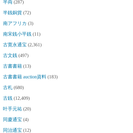
半両
(287)
半銭銅貨
(72)
南アフリカ
(3)
南宋銭小平銭
(11)
古寛永通宝
(2,361)
古文銭
(497)
古書書籍
(13)
古書書籍 auction資料
(183)
古札
(680)
古銭
(12,409)
叶手元祐
(20)
同慶通宝
(4)
同治通宝
(12)