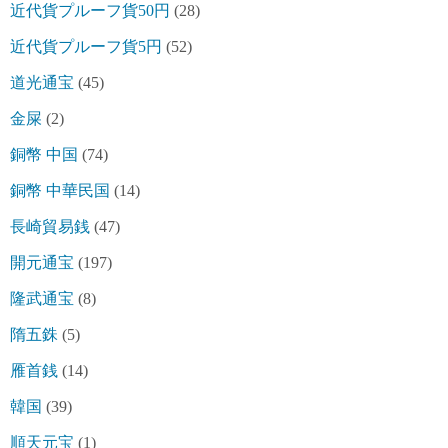
近代貨プルーフ貨50円
(28)
近代貨プルーフ貨5円
(52)
道光通宝
(45)
金屎
(2)
銅幣 中国
(74)
銅幣 中華民国
(14)
長崎貿易銭
(47)
開元通宝
(197)
隆武通宝
(8)
隋五銖
(5)
雁首銭
(14)
韓国
(39)
順天元宝
(1)