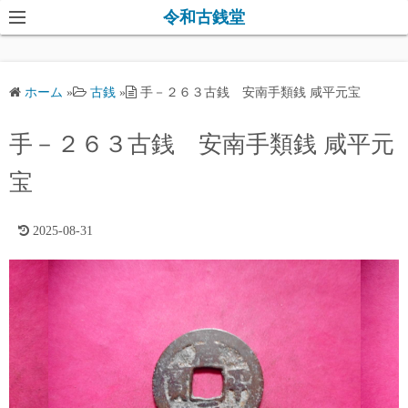
コ
令和古銭堂
ン
テ
ン
ホーム
»
古銭
»
手－２６３古銭 安南手類銭 咸平元宝
ツ
へ
手－２６３古銭 安南手類銭 咸平元
ス
キ
宝
ッ
プ
2025-08-31