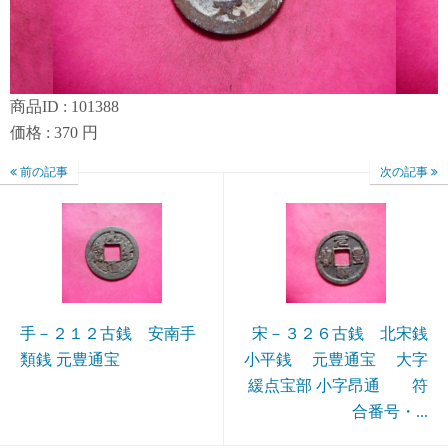
商品ID : 101388
価格 : 370 円
前の記事
次の記事
手－２１２古銭 安南手
宋－３２６古銭 北宋銭
類銭 元豊通宝
小平銭 元豊通宝 大字
緩点宝部 小字昂通 符
合番号・...