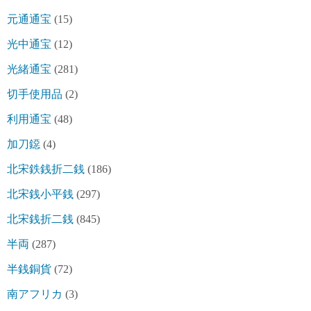
元通通宝
(15)
光中通宝
(12)
光緒通宝
(281)
切手使用品
(2)
利用通宝
(48)
加刀鐚
(4)
北宋鉄銭折二銭
(186)
北宋銭小平銭
(297)
北宋銭折二銭
(845)
半両
(287)
半銭銅貨
(72)
南アフリカ
(3)