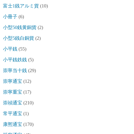
富士1銭アルミ貨
(10)
小冊子
(6)
小型50銭黄銅貨
(2)
小型5銭白銅貨
(2)
小平銭
(55)
小平銭鉄銭
(5)
崇寧当十銭
(29)
崇寧通宝
(12)
崇寧重宝
(17)
崇禎通宝
(210)
常平通宝
(1)
康熈通宝
(170)