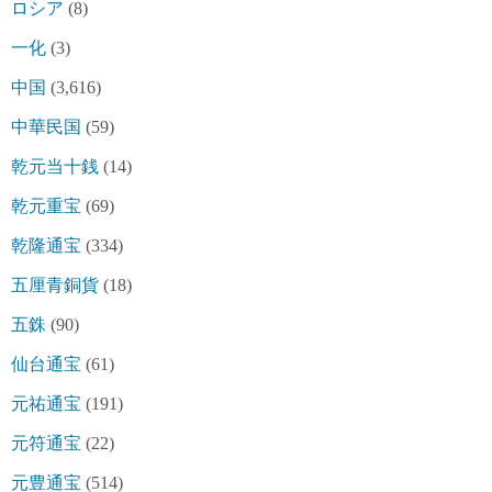
ロシア
(8)
一化
(3)
中国
(3,616)
中華民国
(59)
乾元当十銭
(14)
乾元重宝
(69)
乾隆通宝
(334)
五厘青銅貨
(18)
五銖
(90)
仙台通宝
(61)
元祐通宝
(191)
元符通宝
(22)
元豊通宝
(514)