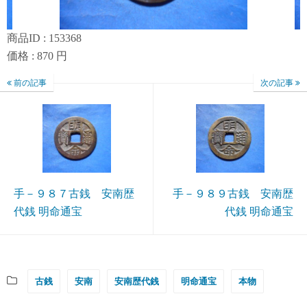
商品ID : 153368
価格 : 870 円
前の記事
次の記事
手－９８７古銭 安南歴
手－９８９古銭 安南歴
代銭 明命通宝
代銭 明命通宝
古銭
安南
安南歴代銭
明命通宝
本物