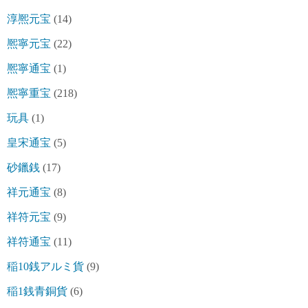
淳熈元宝
(14)
熈寧元宝
(22)
熈寧通宝
(1)
熈寧重宝
(218)
玩具
(1)
皇宋通宝
(5)
砂鑞銭
(17)
祥元通宝
(8)
祥符元宝
(9)
祥符通宝
(11)
稲10銭アルミ貨
(9)
稲1銭青銅貨
(6)