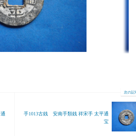
次の記
平通
手1013古銭 安南手類銭 祥宋手 太平通
宝