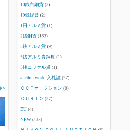
10銭白銅貨
(2)
10銭錫貨
(2)
1円アルミ貨
(1)
2銭銅貨
(163)
5銭アルミ貨
(9)
5銭アルミ青銅貨
(1)
5銭ニッケル貨
(1)
auction world 入札誌
(57)
ＣＣＦオークション
(8)
事
ＣＵＲＩＯ
(27)
EU
(4)
NEW
(133)
ＮＩＨＯＮ ＣＯＩＮ ＡＵＣＴＩＯＮ
(6)