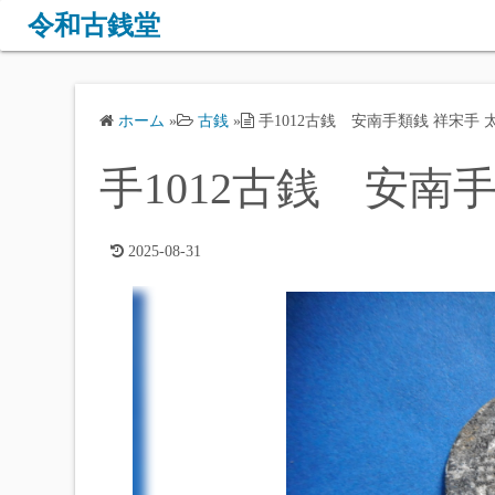
コ
令和古銭堂
ン
テ
ン
ホーム
»
古銭
»
手1012古銭 安南手類銭 祥宋手 
ツ
へ
手1012古銭 安南
ス
キ
ッ
2025-08-31
プ