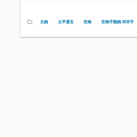
古銭
太平通宝
安南
安南手類銭 祥宋手