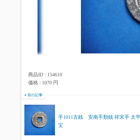
商品ID : 154610
価格 : 1070 円
前の記事
手1011古銭 安南手類銭 祥宋手 太
宝