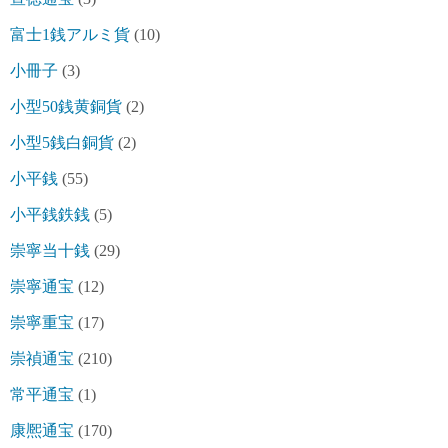
富士1銭アルミ貨
(10)
小冊子
(3)
小型50銭黄銅貨
(2)
小型5銭白銅貨
(2)
小平銭
(55)
小平銭鉄銭
(5)
崇寧当十銭
(29)
崇寧通宝
(12)
崇寧重宝
(17)
崇禎通宝
(210)
常平通宝
(1)
康熈通宝
(170)