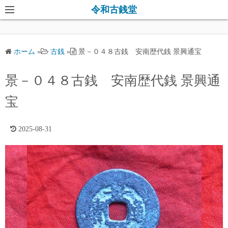
コ
令和古銭堂
ン
テ
ン
ホーム
»
古銭
»
景－０４８古銭 安南歴代銭 景興通宝
ツ
へ
景－０４８古銭 安南歴代銭 景興通
ス
キ
宝
ッ
プ
2025-08-31