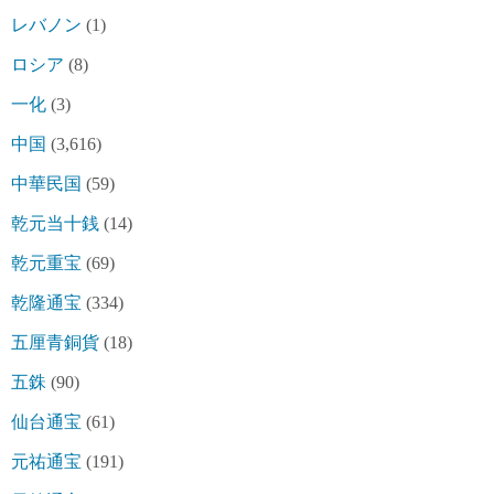
レバノン
(1)
ロシア
(8)
一化
(3)
中国
(3,616)
中華民国
(59)
乾元当十銭
(14)
乾元重宝
(69)
乾隆通宝
(334)
五厘青銅貨
(18)
五銖
(90)
仙台通宝
(61)
元祐通宝
(191)