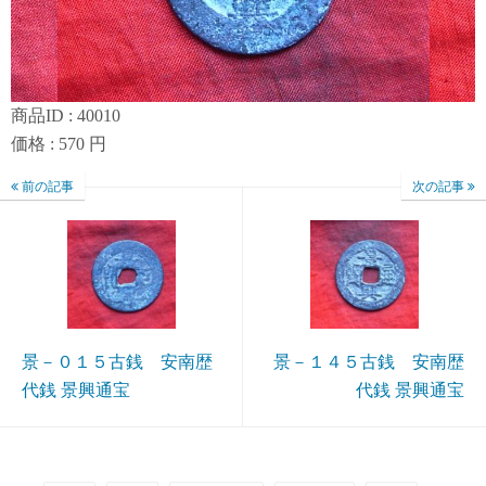
商品ID : 40010
価格 : 570 円
前の記事
次の記事
景－０１５古銭 安南歴
景－１４５古銭 安南歴
代銭 景興通宝
代銭 景興通宝