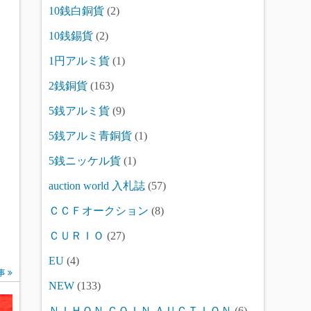
10銭白銅貨
(2)
10銭錫貨
(2)
1円アルミ貨
(1)
2銭銅貨
(163)
5銭アルミ貨
(9)
5銭アルミ青銅貨
(1)
5銭ニッケル貨
(1)
auction world 入札誌
(57)
ＣＣＦオークション
(8)
ＣＵＲＩＯ
(27)
EU
(4)
事
NEW
(133)
ＮＩＨＯＮ ＣＯＩＮ ＡＵＣＴＩＯＮ
(6)