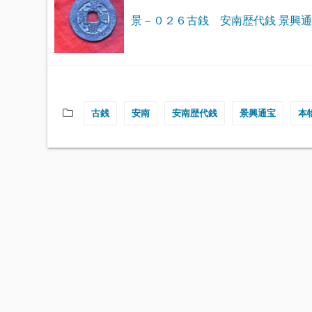
景－０２６古銭 安南歴代銭 景興
古銭
安南
安南歴代銭
景興通宝
本