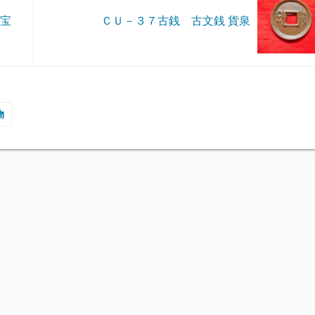
通宝
ＣＵ－３７古銭 古文銭 貨泉
物