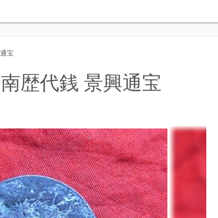
興通宝
南歴代銭 景興通宝