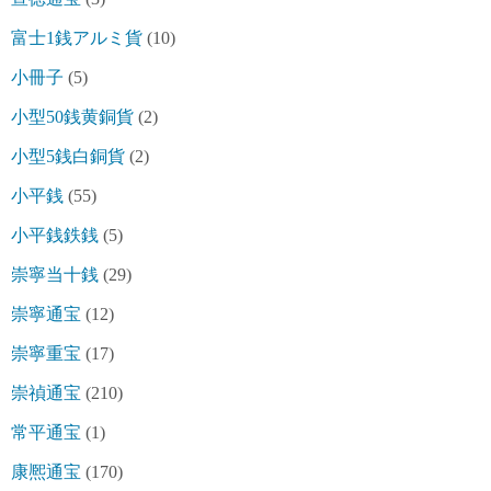
富士1銭アルミ貨
(10)
小冊子
(5)
小型50銭黄銅貨
(2)
小型5銭白銅貨
(2)
小平銭
(55)
小平銭鉄銭
(5)
崇寧当十銭
(29)
崇寧通宝
(12)
崇寧重宝
(17)
崇禎通宝
(210)
常平通宝
(1)
康熈通宝
(170)