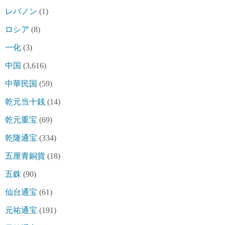
レバノン
(1)
ロシア
(8)
一化
(3)
中国
(3,616)
中華民国
(59)
乾元当十銭
(14)
乾元重宝
(69)
乾隆通宝
(334)
五厘青銅貨
(18)
五銖
(90)
仙台通宝
(61)
元祐通宝
(191)