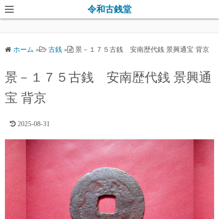
コ
令和古銭堂
ン
テ
ン
ホーム
»
古銭
»
景－１７５古銭 安南歴代銭 景興通宝 背京
ツ
へ
景－１７５古銭 安南歴代銭 景興通
ス
キ
宝 背京
ッ
プ
2025-08-31