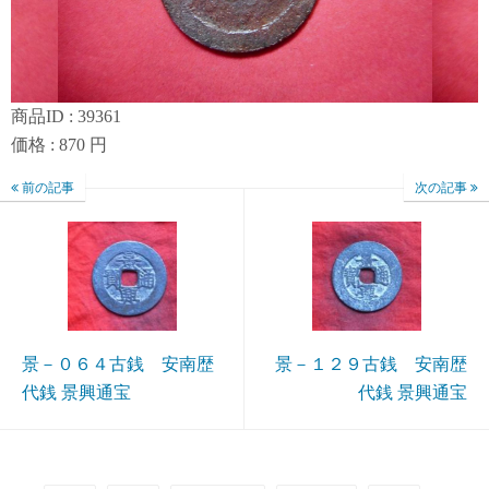
商品ID : 39361
価格 : 870 円
前の記事
次の記事
景－０６４古銭 安南歴
景－１２９古銭 安南歴
代銭 景興通宝
代銭 景興通宝