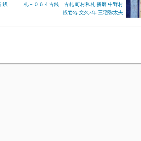
 銭
札－０６４古銭 古札 町村私札 播磨 中野村
銭壱匁 文久3年 三宅弥太夫