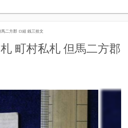
但馬二方郡 ロ組 銭三拾文
札 町村私札 但馬二方郡