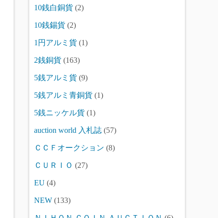
10銭白銅貨
(2)
10銭錫貨
(2)
1円アルミ貨
(1)
2銭銅貨
(163)
5銭アルミ貨
(9)
5銭アルミ青銅貨
(1)
5銭ニッケル貨
(1)
auction world 入札誌
(57)
ＣＣＦオークション
(8)
ＣＵＲＩＯ
(27)
EU
(4)
NEW
(133)
ＮＩＨＯＮ ＣＯＩＮ ＡＵＣＴＩＯＮ
(6)