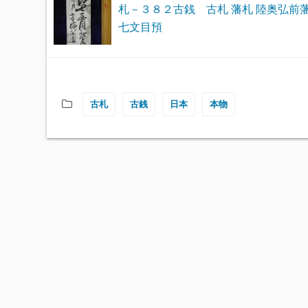
札－３８２古銭 古札 藩札 陸奥弘前藩
七文目預
古札
古銭
日本
本物