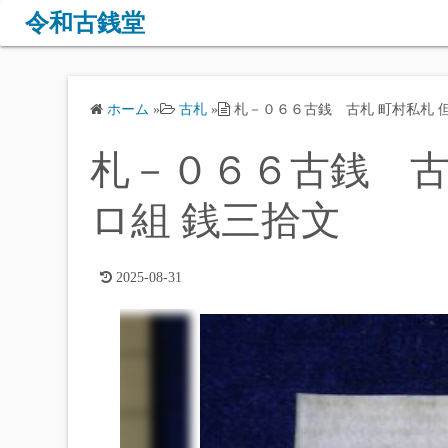
コ
令和古銭堂
ン
テ
ン
ホーム
»
古札
»
札－０６６古銭 古札 町村私札 
ツ
へ
札－０６６古銭 古
ス
キ
ロ組 銭三拾文
ッ
プ
2025-08-31