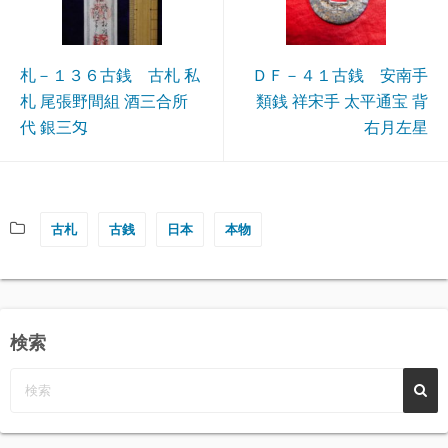
札－１３６古銭 古札 私
ＤＦ－４１古銭 安南手
札 尾張野間組 酒三合所
類銭 祥宋手 太平通宝 背
代 銀三匁
右月左星
古札
古銭
日本
本物
検索