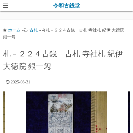
コ
令和古銭堂
ン
テ
ン
ホーム
»
古札
»
札－２２４古銭 古札 寺社札 紀伊 大徳院
ツ
銀一匁
へ
ス
札－２２４古銭 古札 寺社札 紀伊
キ
大徳院 銀一匁
ッ
プ
2025-08-31