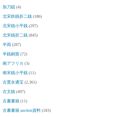
加刀鐚
(4)
北宋鉄銭折二銭
(186)
北宋銭小平銭
(297)
北宋銭折二銭
(845)
半両
(287)
半銭銅貨
(72)
南アフリカ
(3)
南宋銭小平銭
(11)
古寛永通宝
(2,361)
古文銭
(497)
古書書籍
(11)
古書書籍 auction資料
(183)