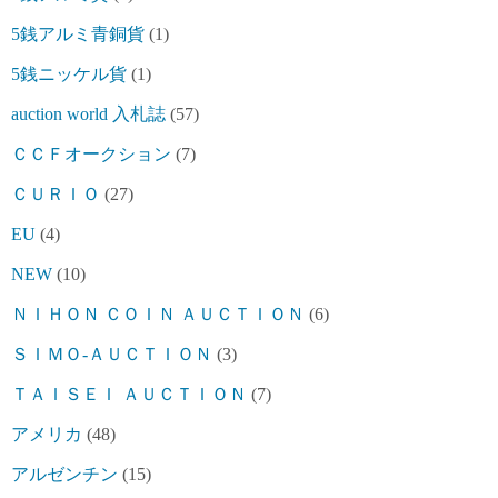
5銭アルミ青銅貨
(1)
5銭ニッケル貨
(1)
auction world 入札誌
(57)
ＣＣＦオークション
(7)
ＣＵＲＩＯ
(27)
EU
(4)
NEW
(10)
ＮＩＨＯＮ ＣＯＩＮ ＡＵＣＴＩＯＮ
(6)
ＳＩＭＯ-ＡＵＣＴＩＯＮ
(3)
ＴＡＩＳＥＩ ＡＵＣＴＩＯＮ
(7)
アメリカ
(48)
アルゼンチン
(15)